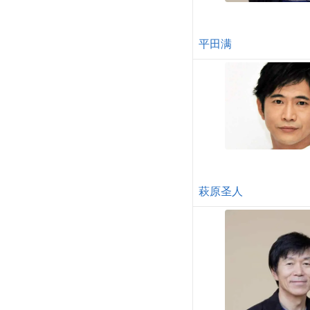
平田满
萩原圣人