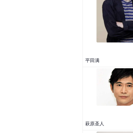
平田满
萩原圣人