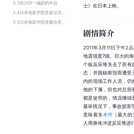
5.3
前川洋一编剧的作品
士》在日本上映。
5.4
日本电影学院赏最佳导演历届获奖作品
5.5
日本电影学院赏最佳美术指导历届获奖作品
剧情简介
2011年3月11日下午
地震强度7级。巨大的
个核反应堆失去了所有
态，并因核熔毁而遭受
内的现场工作人员，仍
他的下属，但也对总部
都是徒劳的，情况继续
最坏情况下，事故损害范
意味着东
本州
（最大的
人用身体冲进反应堆进