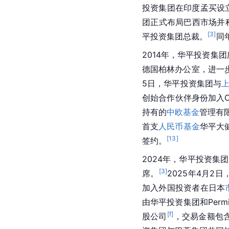
投资集团在印度孟买设
团正式布局巴西市场并
[
3
]
平投资集团总裁。
同
2014年，华平投资集
德国柏林办公室，进一
5日，华平投资集团与
创始合作伙伴身份加入Own
持有的
中欧基金
管理有
首支
人民币基金
华平大
[
13
]
签约。
2024年，华平投资集
[
3
]
席。
2025年4月
加入外国投资者在日本
由华平投资集团和Per
[f]
股公司
，交易金额包