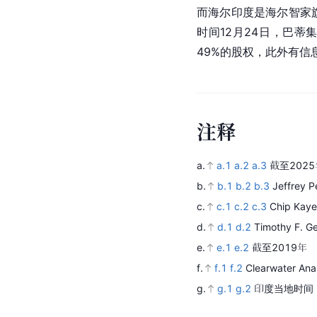
而海尔印度是海尔智家
时间12月24日，巴
49%的股权，此外有信
注
释
a.
a.1
a.2
a.3
截至2025
b.
b.1
b.2
b.3
Jeffrey P
c.
c.1
c.2
c.3
Chip Kaye
d.
d.1
d.2
Timothy F. Ge
e.
e.1
e.2
截至2019年
f.
f.1
f.2
Clearwater Anal
g.
g.1
g.2
印度当地时间