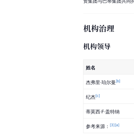
资集团与巴蒂集团共同持
机构治理
机构领导
姓名
[b]
杰弗里·珀尔曼
[c]
纪杰
蒂莫西·F·盖特纳
[
3
]
[a]
参考来源：