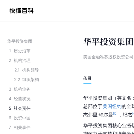
华平投资集团
华平投资集团
1
历史沿革
美国金融私募股权投资公司
2
机构治理
2.1
机构领导
条目
2.2
组织架构
3
机构业务
华平投资集团（英文名：W
4
经营状况
总部位于
美国纽约
的全
5
社会责任
[b]
[
杰弗里·珀尔曼
，纪杰
6
投资中国
华平投资集团核心业务
7
相关事件
期致力于支持和培养新