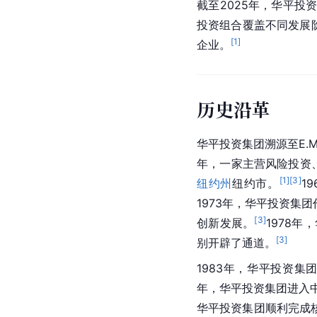
截至2025年，华平投
投资组合覆盖不同发展阶
[
1
]
企业。
历史沿革
华平投资集团溯源至E.
年，一家主营风险投资、
[
1
]
[
3
]
纽约州
纽约市。
1
1973年，华平投资
[
3
]
创新发展。
1978年
[
3
]
别开辟了通道。
1983年，华平投资
年，华平投资集团进入
华平投资集团顺利完成