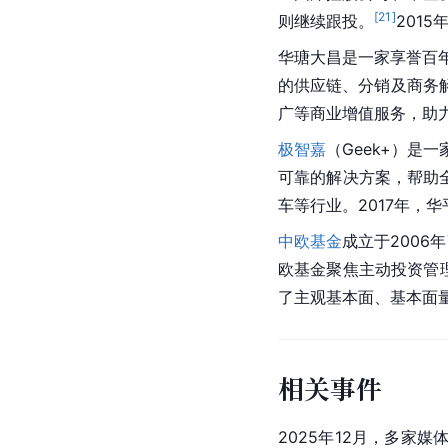
[
21
]
则继续跟投。
2015
华瑭大昌是一家享誉百
的供应链、分销及商务
广等商业增值服务，助力
极智嘉
（Geek+）
可靠的解决方案，帮助
车等行业。2017年，
中欧基金
成立于2006
欧基金
聚焦主动投资管
了主观基本面、基本面
相关事件
2025年12月，多家媒