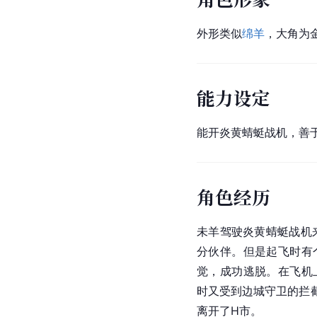
外形类似
绵羊
，大角为
能力设定
能开
炎黄
蜻蜓战机，善
角色经历
未羊驾驶炎黄蜻蜓战机
分伙伴。但是起飞时有
觉，成功逃脱。在飞机
时又受到边城守卫的拦截
离开了H市。