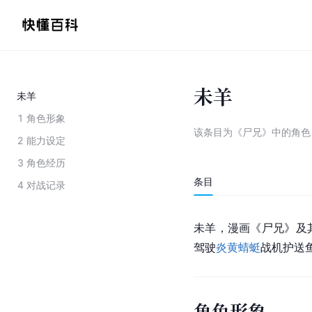
未羊
未羊
1
角色形象
该条目为
《尸兄》中的角色
2
能力设定
3
角色经历
条目
4
对战记录
未羊，漫画《
尸兄
》及
驾驶
炎黄
蜻蜓
战机护送
角色形象