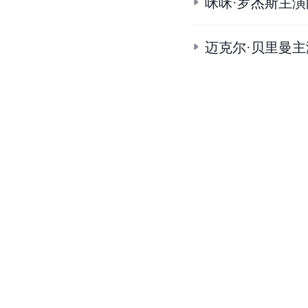
咪咪·罗杰斯主
迈克尔·贝里曼