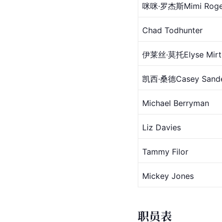
咪咪·罗杰斯
Mimi Roge
Chad Todhunter
伊莱丝·莫托Elyse 
Mir
凯西·桑德Casey Sand
Michael Berryman
Liz Davies
Tammy Filor
Mickey Jones
职员表