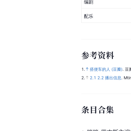
编剧
配乐
参
考
资
料
1.
搭便车的人 (豆瓣)
.
豆
2.
2.1
2.2
播出信息
.
Mt
条
目
合
集