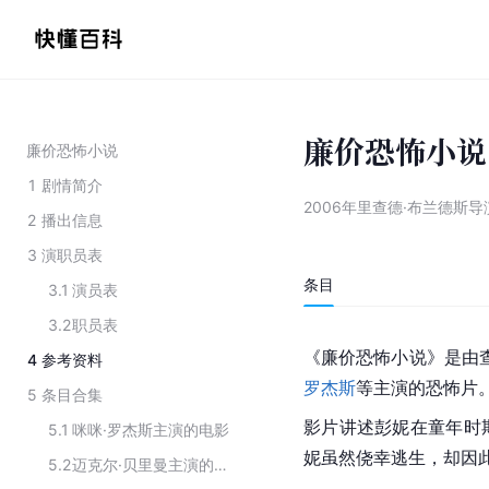
廉价恐怖小说
廉价恐怖小说
1
剧情简介
2006年里查德·布兰德斯
2
播出信息
3
演职员表
条目
3.1
演员表
3.2
职员表
《廉价恐怖小说》是由查德·
4
参考资料
罗杰斯
等主演的恐怖片。
5
条目合集
影片讲述彭妮在童年时
5.1
咪咪·罗杰斯主演的电影
妮虽然侥幸逃生，却因
5.2
迈克尔·贝里曼主演的电影