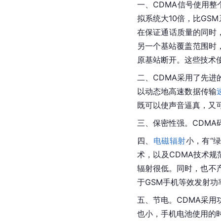
一、CDMA信号使用
拟系统大10倍，比GS
在保证通话质量的同时
另一个基站覆盖范围时
原基站断开。这些技术
二、CDMA采用了先
以动态地高速数据传输
既可以使声音逼真，又
三、保密性强。CDMA
四、
电磁辐射
小，有“
术，以及CDMA技术规
辐射很低。同时，也不
于GSM手机等效发射功率
五、节电。CDMA采用
也小，手机电池使用的