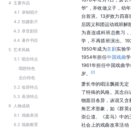
4
主要作品
华”，并收做义子，幼
4.1
录制唱片
台首演。13岁效力四喜
4.2
拍摄影片
后因义和团运动戏班解散
4.3
录音剧目
为喜连成科班总教习，
4.4
著作书目
学，不再搭班演出。19
1950年成为
京剧
实验学
5
艺术风格
1954年担任
中国戏曲
学
5.1
唱念特点
1961年担任中国戏曲
唱腔特色
[
2
]
岁。
念白特色
萧长华的唱法飘摇无定
5.2
妆容特点
了特殊的风格。其念白
5.3
表演特点
物面目各异，诙谐又含
6
人物成就
角艺术形象，如《
群英
6.1
戏曲表演
崇公道、《卖马》中的
6.2
戏曲教育
社会上的戏曲改革活动