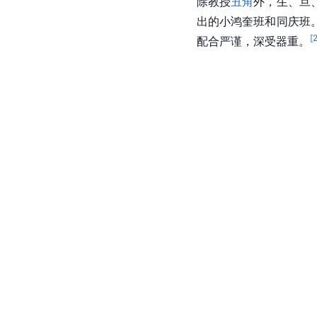
除教授
丑角
外，生、旦
出的小鸿奎班和同庆班
[
配合严谨，深受器重。