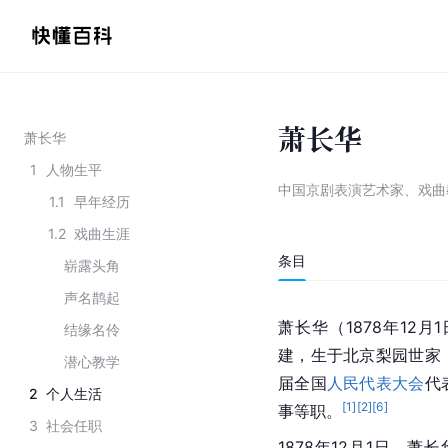
萧长华
萧长华
1
人物生平
中国京剧表演艺术家、戏曲
1.1
早年经历
1.2
戏曲生涯
条目
崭露头角
声名鹊起
萧长华（1878年12
结缘名伶
建，生于北京梨园世家
潜心教学
届全国
人民代表大会
代
2
个人生活
[
1
]
[
2
]
[
6
]
事等职。
3
社会任职
1878年12月1日，