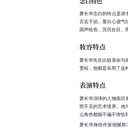
念白特色
萧长华念白的特点是讲
言近于谄，显出
心虚
气
因声绘色，历历在目。
妆容特点
萧长华先生比较喜欢勾
贾桂，他都是采用了这
表演特点
萧长华演绎的人物面目
而不丑的艺术境界。他
么角色都能不偏不倚恰
萧长华身段作派细腻简