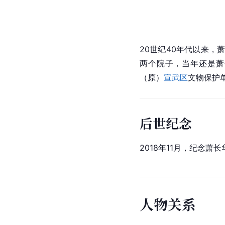
20世纪40年代以来，
两个院子，当年还是萧
（原）
宣武区
文物保护
后世纪念
2018年11月，纪念萧
人
物
关
系