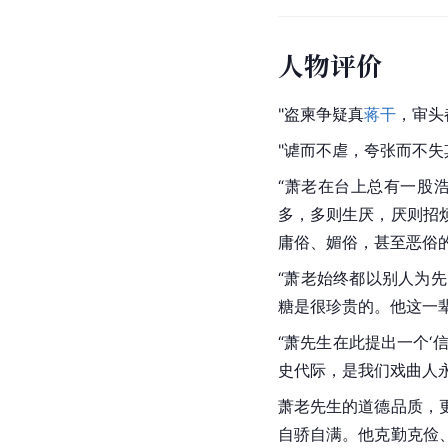
人物评价
"盗柬争疑真
蒋干
，审头
"谑而不虐，夸张而不失
“萧老在台上总有一股
多，多则生厌，厌则招
庸俗、媚俗，甚至恶俗
“萧老始终都以别人为
糖是很珍贵的。他这一辈
“萧先生在此提出一个
史代际，是我们戏曲人永
萧老先生的道德品质，
自骄自满。他克勤克俭