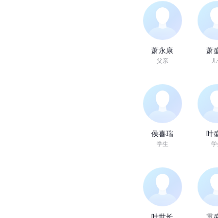
萧永康
萧
父亲
儿
侯喜瑞
叶
学生
学
叶世长
贯