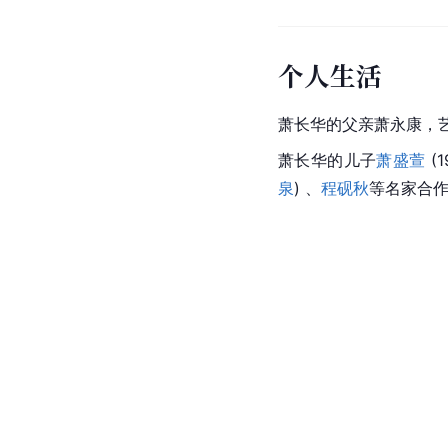
个人生活
萧长华的父亲萧永康，
萧长华的儿子
萧盛萱
 (
泉
) 、
程砚秋
等名家合作