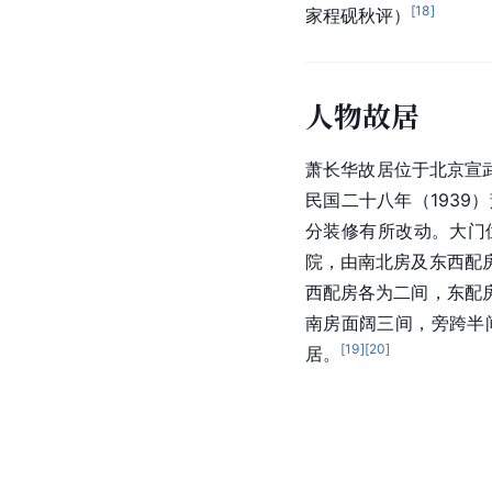
[
18
]
家
程砚秋
评）
人物故居
萧长华故居位于北京宣
民国二十八年（193
分装修有所改动。大门
院，由南北房及东西配
西配房各为二间，东配
南房面阔三间，旁跨半
[
19
]
[
20
]
居。