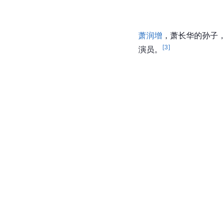
萧润增
，萧长华的孙子，
[
3
]
演员。