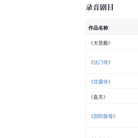
录音剧目
作品名称
《大登殿》
《
法门寺
》
《
甘露寺
》
《盘关》
《
四郎探母
》