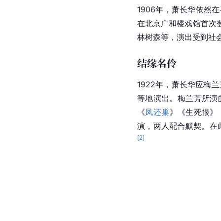
1906年，萧长华依
在北京广和楼戏馆首次
林树森
等，演出受到社
结缘名伶
1922年，萧长华应
梅兰
等地演出。梅兰芳所演
《
凤还巢
》《生死恨》
演，两人配合默契。在
[
2
]