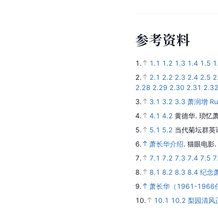
参
考
资
料
1.
1.1
1.2
1.3
1.4
1.5
1
2.
2.1
2.2
2.3
2.4
2.5
2
2.28
2.29
2.30
2.31
2.3
3.
3.1
3.2
3.3
萧润增 Run
4.
4.1
4.2
黄德华.
琐忆
5.
5.1
5.2
当代菊坛群英
6.
萧长华介绍
.
猫眼电影
7.
7.1
7.2
7.3
7.4
7.5
7
8.
8.1
8.2
8.3
8.4
纪念
9.
萧长华（1961-196
10.
10.1
10.2
梨园清风