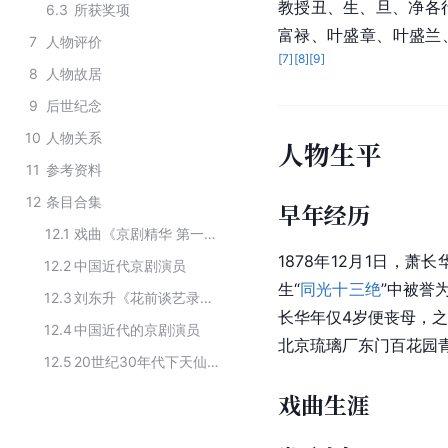
教授丑、生、旦、净各
6.3
所获奖项
富禄
、
叶盛章
、
叶盛兰
7
人物评价
[
7
]
[
8
]
[
9
]
8
人物故居
9
后世纪念
10
人物关系
人物生平
11
参考资料
12
条目合集
早年经历
12.1
戏曲《京剧精华 第一辑》主要演职员
1878年12月1日，
12.2
中国近代京剧演员
生“
同光十三绝
”中被誉为
12.3
刘东升《花前谈艺录》中收录的人物
长华年仅4岁便丧母，
12.4
中国近代的京剧演员
北京琉璃厂东门百花园
12.5
20世纪30年代下天仙茶园戏园的主要演员
戏曲生涯