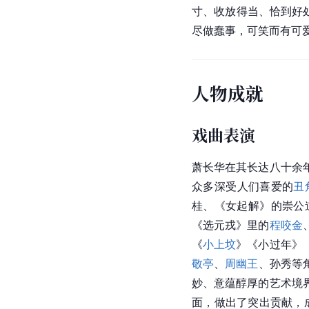
寸、收放得当、恰到好处
尽做蠢事，可笑而有可
人物成就
戏曲表演
萧长华在其长达八十余
众多深受人们喜爱的
丑
桂、《
女起解
》的崇公
《选元戎》里的
程咬金
《
小上坟
》《小过年》
敬亭
、
周幽王
、孙秀等
妙、意蕴醇厚的艺术境
面，做出了突出贡献，