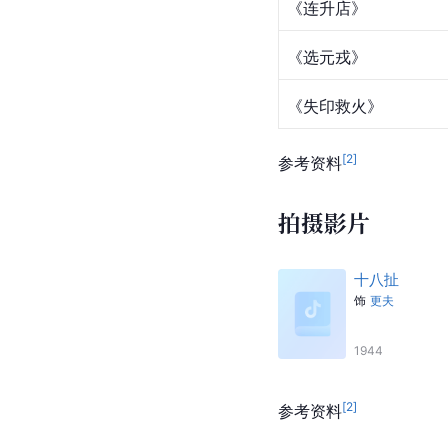
《连升店》
《选元戎》
《失印救火》
[
2
]
参考资料
拍摄影片
十八扯
饰
更夫
1944
[
2
]
参考资料