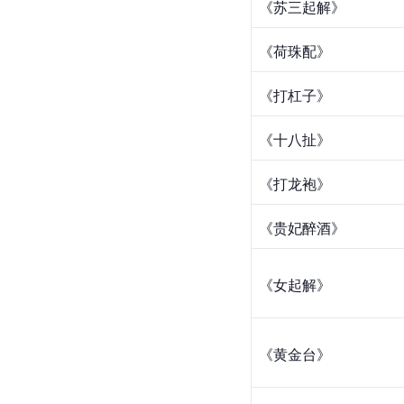
《苏三起解》
《荷珠配》
《打杠子》
《十八扯》
《打龙袍》
《贵妃醉酒》
《女起解》
《黄金台》