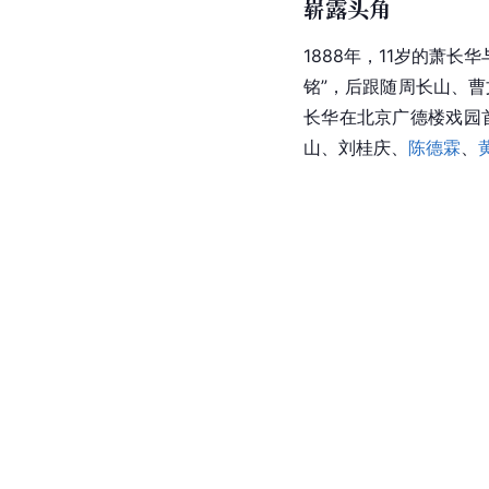
崭露头角
1888年，11岁的萧
铭”，后跟随周长山、曹
长华在北京广德楼戏园
山、刘桂庆、
陈德霖
、