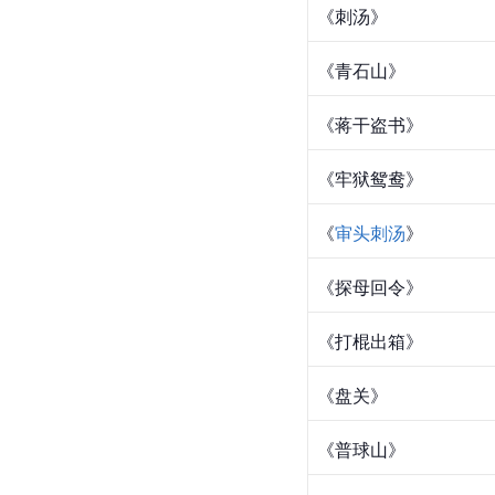
《刺汤》
《青石山》
《蒋干盗书》
《牢狱鸳鸯》
《
审头刺汤
》
《探母回令》
《打棍出箱》
《盘关》
《普球山》