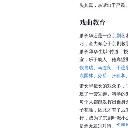
失其真，诙谐出于严肃。
戏曲教育
萧长华还是一位
京剧
艺
习，全力倾心于京剧教
萧长华毕生以"传道、
宜，乐于助人，德高望
侯喜瑞
、
马连良
、
于连
袁国林
、
孙岳
、
张春孝
萧长华擅长的戏众多，
建了一套完善、科学的
每个人都能发挥出自身
子花脸，因此才有了后来
行，成为了
京剧
叶派小
[
15
]
[
1
是毫无差别对待。”