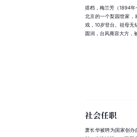
搭档，
梅兰芳
（1894
北京的一个梨园世家，
戏，10岁登台。祖母无
圆润，台风雍容大方，
社会任职
萧长华被聘为国家创办