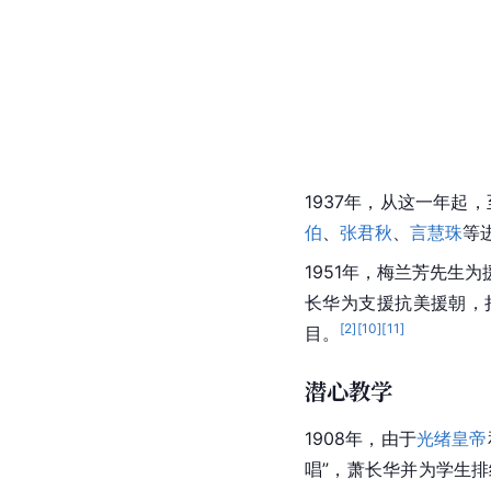
1937年，从这一年起
伯
、
张君秋
、
言慧珠
等
1951年，梅兰芳先生为
长华为支援抗美援朝，
[
2
]
[
10
]
[
11
]
目。
潜心教学
1908年，由于
光绪皇帝
唱”，萧长华并为学生