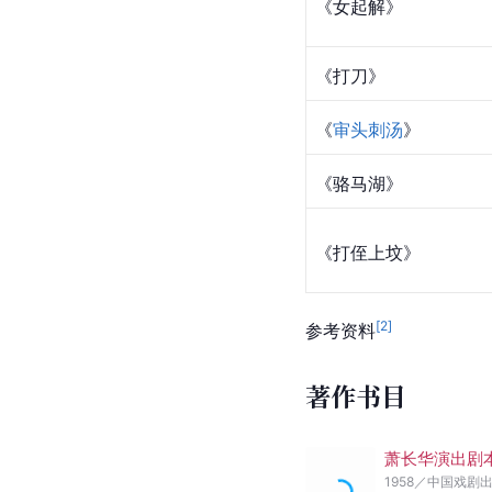
《女起解》
《打刀》
《
审头刺汤
》
《骆马湖》
《打侄上坟》
[
2
]
参考资料
著作书目
萧长华演出剧
1958
／
中国戏剧