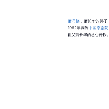
萧润德
，萧长华的孙子，
1962年调到
中国京剧院
祖父萧长华的悉心传授