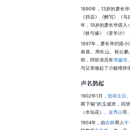
1890年，13岁的萧
《
挡谅
》《醉写》《
马
年，19岁的萧长华搭
《
铁弓缘
》《变羊计》
1897年，萧长华仍
舂喜、周长山、裕云鹏
班，同班演员有
谭鑫培
与父亲做起了小贩维持
声名鹊起
1902年1月，
慈禧太后
两下锅”的玉成班，同
（水仙花）、
金秀山
等
1904年，由
吉林
商人
牛