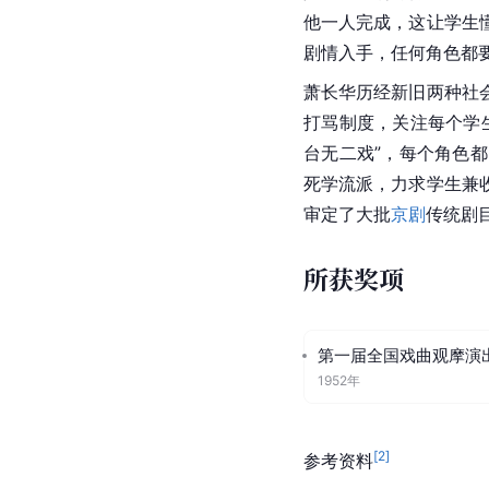
他一人完成，这让学生
剧情入手，任何角色都
萧长华历经新旧两种社
打骂制度，关注每个学
台无二戏”，每个角色
死学流派，力求学生兼
审定了大批
京剧
传统剧
所获奖项
第一届全国戏曲观摩演
1952年
[
2
]
参考资料