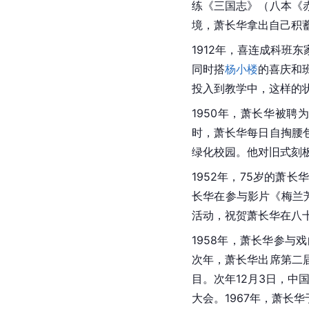
练《三国志》（八本《
境，萧长华拿出自己积
1912年，喜连成科班
同时搭
杨小楼
的喜庆和
投入到教学中，这样的
1950年，萧长华被
时，萧长华每日自掏腰
绿化校园。他对旧式刻
1952年，75岁的萧
长华在参与影片《梅兰芳
活动，祝贺萧长华在八
1958年，萧长华参与
次年，萧长华出席第二
目。次年12月3日，中
大会。1967年，萧长华