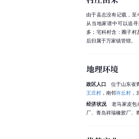
由于县志没有记载，至
从当地家谱中可以追寻
多；宅科村含：圈子村
后归属于万家镇管辖。
地理环境
政区人口　
位于山东省
王庄村
，南邻
许丘村
，
经济状况　
老马家皮包
厂、青岛祥瑞橡胶厂、青