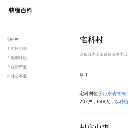
宅科村
宅科村
1
村庄由来
该条目为
山东青岛市平度万
2
地理环境
3
优势产业
条目
4
社会事业
宅科村位于
山东省
青岛
207户，648人，以
种
村庄由来