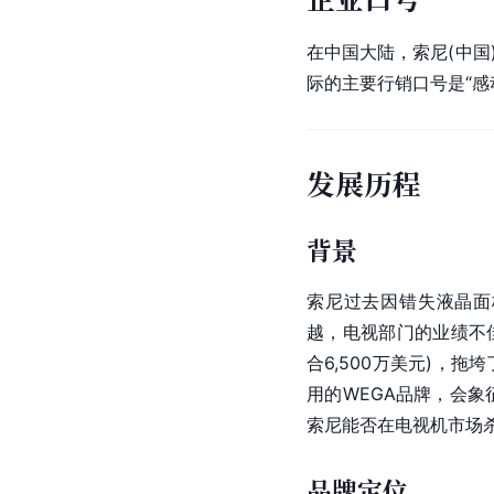
在
中国
大陆，索尼(中国
际的主要行销口号是“感
发展历程
背景
索尼
过去因错失液晶面
越，电视部门的业绩不佳
合6,500万美元)，拖
用的
WEGA
品牌，会象
索尼能否在电视机市场
品牌定位