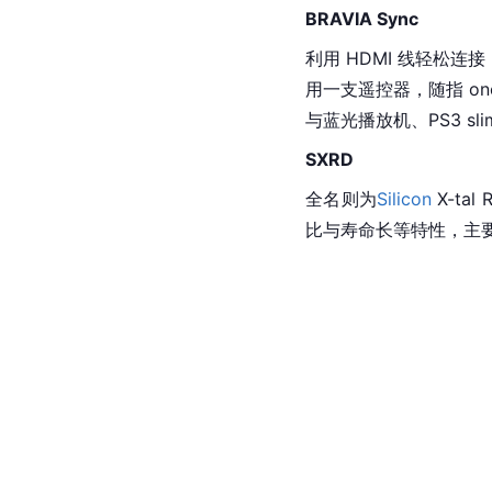
BRAVIA Sync
利用 HDMI 线轻松连接
用一支遥控器，随指 on
与
蓝光
播放机、PS3 sl
SXRD
全名则为
Silicon
 X-tal
比与寿命长等特性，主