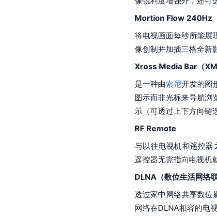
像锐利度增强外，还可选
Mortion Flow 240Hz
将电视画面每秒所能展
像创制并加插三格全新影
Xross Media 
Bar
（X
是一种由
索尼
开发的图
图示而非光标来导航浏
示（可透过上下方向键
RF Remote
与以往电视机和遥控器
遥控器无需指向电视机
DLNA（数位生活网络
透过家中网络共享数位
网络在DLNA相容的电