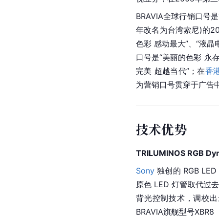
BRAVIA全球行销口号
年改名为台湾索尼)的2
色彩 感动最大”、“液晶
口号是“美丽的色彩 永存
完美 超越当代”；在
香
为营销口号贯穿于广告
技术优势
TRILUMINOS RGB Dy
Sony
 独创的 RGB 
原色
 LED 灯管取代
背光
控制技术
，调校出
BRAVIA旗舰型号XBR8