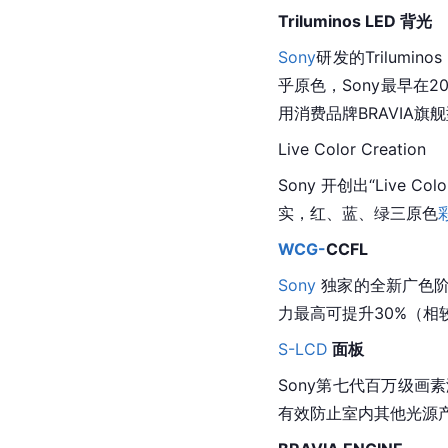
Triluminos LED 背光
Sony
研发的Triluminos
乎原色，
Sony
最早在2
用消费品牌BRAVIA旗舰
Live Color Creation
Sony 开创出“Live Co
实，红、蓝、绿
三原色
WCG-
CCFL
Sony
 独家的全新广色
力最高可提升30%（相较
S-LCD
 面板
Sony第七代百万级画
有效防止室内其他光源