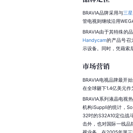
BRAVIA品牌采用与
三星
管电视则继续沿用
WEG
BRAVIA由于其特殊
Handycam
的产品号召力
示设备。同时，凭藉
索
市场营销
BRAVIA电视品牌最开
在全球砸下1.4亿美元作为
BRAVIA系列液晶电视
机构iSuppli的统计
32吋的S32A10定位
击外，也对国际一线品
视业务，在2005年第