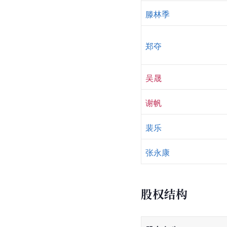
滕林季
郑夺
吴晟
谢帆
裴乐
张永康
股权结构