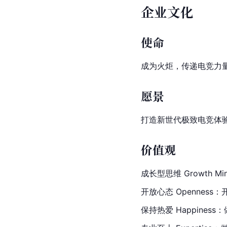
企业文化
使命
成为火炬，传递电竞力
愿景
打造新世代极致电竞体
价值观
成长型思维 Growth M
开放心态 Opennes
保持热爱 Happines