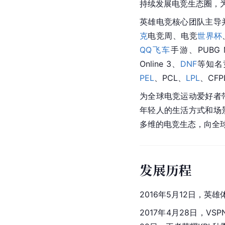
持续发展电竞生态圈，
英雄电竞核心团队主导
克
电竞周、电竞
世界杯
QQ飞车
手游、PUBG
Online 3、
DNF
等知名
PEL
、PCL、
LPL
、CFP
为全球电竞运动爱好者
年轻人的生活方式和场
多维的电竞生态，向全
发展历程
2016年5月12日，英
2017年4月28日，VS