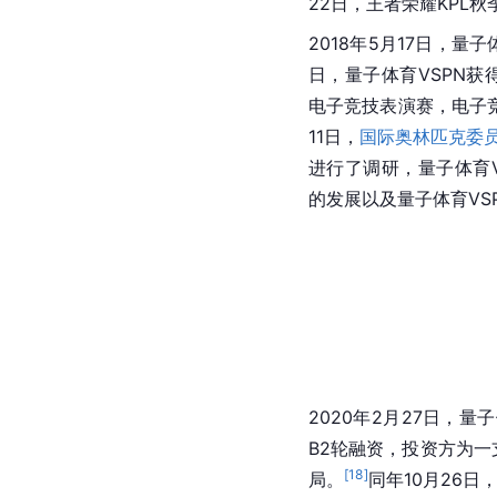
22日，王者荣耀KPL
2018年5月17日，量子
日，量子体育VSPN获
电子竞技表演赛，电子
11日，
国际奥林匹克委
进行了调研，量子体育
的发展以及量子体育VS
2020年2月27日，量
B2轮融资，投资方为一
[
18
]
局。
同年10月26日，