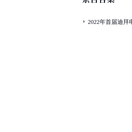
2022年首届迪