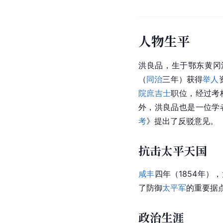
人物生平
洪良品，生于鄂东黄冈洪
（
同治
三年）获得
举人
院庶吉士
职位，经过考
外，洪良品也是一位学
考
》提出了反驳意见。
抗击太平天国
咸丰
四年（1854年）
了防御
太平军
的重要据
政治生涯