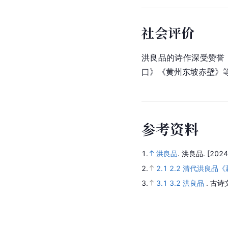
社会评价
洪良品的诗作深受赞誉
口》《黄州东坡赤壁》
参
考
资
料
1.
洪良品
.
洪良品.
[2024
2.
2.1
2.2
清代洪良品《
3.
3.1
3.2
洪良品
.
古诗