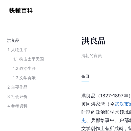
洪良品
洪良品
1
人物生平
清朝的官员
1.1
抗击太平天国
1.2
政治生涯
条目
1.3
文学贡献
2
主要作品
洪良品（1827-18
3
社会评价
黄冈洪家湾（今
武汉市
4
参考资料
时期的政治和学术领域
史
、兵部给事中、户部
文学创作上有所成就，