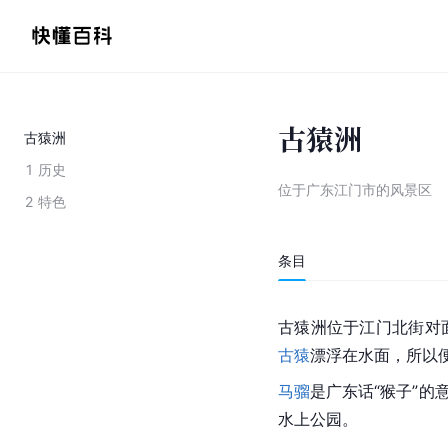
古猿洲
古猿洲
1
历史
位于广东江门市的风景区
2
特色
条目
古猿洲位于江门北街对
古猿
漂浮在水面，所以便
马骝
是广东话“猴子”的
水上公园。