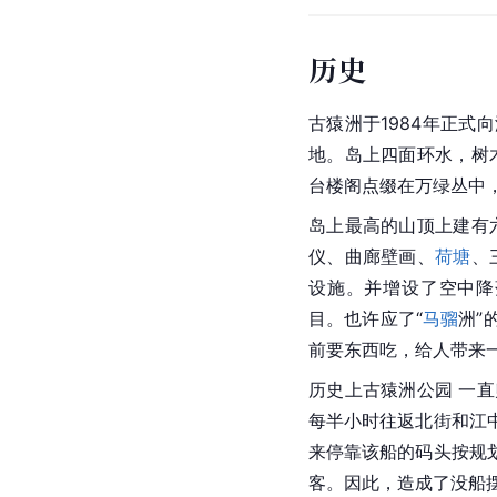
历史
古猿洲于1984年正式
地。岛上四面环水，树
台楼阁点缀在万绿丛中
岛上最高的山顶上建有
仪、曲廊壁画、
荷塘
、
设施。并增设了空中降
目。也许应了“
马骝
洲”
前要东西吃，给人带来
历史上古猿洲公园 一
每半小时往返北街和江
来停靠该船的码头按规
客。因此，造成了没船