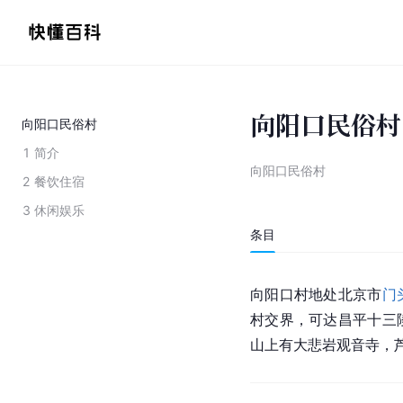
向阳口民俗村
向阳口民俗村
1
简介
向阳口民俗村
2
餐饮住宿
3
休闲娱乐
条目
向阳口村地处
北京市
门
村交界，可达昌平十三
山上有大悲岩观音寺，