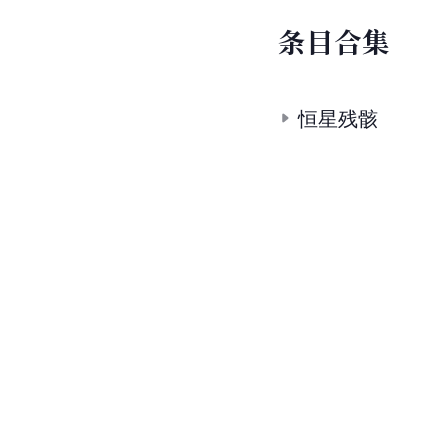
条
目
合
集
恒星残骸