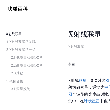
X射线联星
X射线联星
1
X射线双星的发现
X射线联星
2
X射线双星的分类
2.1
低质量X射线双星
条目
2.2
高质量X射线双星
2.3
其它
X射线
联星
，即X射线
双
3
条目合集
颗为致密星，通常为
中
3.1
恒星残骸
阳
全波段的光度高3到
集中，在
球状星团
中也