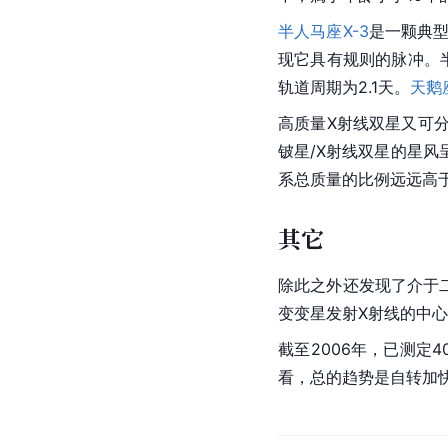
半人马座X-3
是一颗典型
现它具有规则的脉冲。半
轨道周期为2.1天。
天鹅座
高质量X射线双星又可
铍星/X射线双星的星风
系总质量的比例远远高
其它
除此之外还发现了介于二
变
变星
发射X射线的中心
截至2006年，已测
看，总的趋势是自转加快