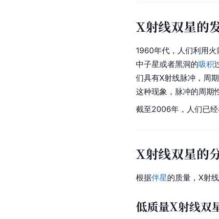
X射线双星的
1960年代，人们利用
中子星或者黑洞的
吸积
们具有X射线脉冲，周期
这种现象，脉冲的周期
截至2006年，人们已
X射线双星的
根据
伴星
的质量，X射线
低质量X射线双