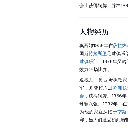
会上获得铜牌，并在19
人物经历
奥西姆1959年在
萨拉热
国
斯特拉斯堡
足球俱乐部
球俱乐部
，1976年又
效力16场比赛。
退役后，奥西姆执教家
军，并曾打入过
欧洲联
会
，获得铜牌。1986
球赛八强。1992年，
为他的家庭深陷于
南斯
赛，当人们遭受如此痛