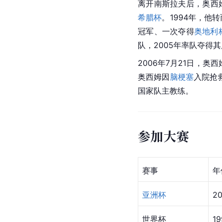
离开南斯拉夫后，奥西
希腊杯
。1994年，他
冠军、一次夺得
奥地利
队，2005年率队夺得
2006年7月21日，奥
奥西姆因
脑梗塞
入院抢
国家队主教练。
参加大赛
赛事
年
亚洲杯
2
世界杯
19