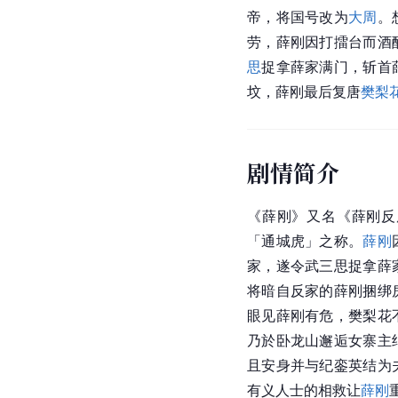
帝，将
国号
改为
大周
。
劳，薛刚因打擂台而酒
思
捉拿薛家满门，斩首
坟，薛刚最后复唐
樊梨
剧情简介
《薛刚》又名《薛刚反
「
通城虎
」之称。
薛刚
家，遂令武三思捉拿薛
将暗自反家的薛刚捆绑
眼见薛刚有危，樊梨花
乃於卧龙山邂逅女寨主
且安身并与纪銮英结为
有义人士的相救让
薛刚