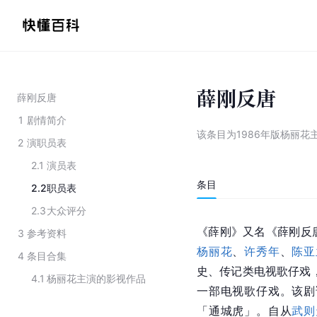
薛刚反唐
薛刚反唐
1
剧情简介
该条目为
1986年版杨丽花
2
演职员表
2.1
演员表
条目
2.2
职员表
2.3
大众评分
《薛刚》又名《薛刚反
3
参考资料
杨丽花
、
许秀年
、
陈亚
4
条目合集
史、传记类电视歌仔戏，
4.1
杨丽花主演的影视作品
一部电视歌仔戏。该剧
「
通城虎
」。自从
武则