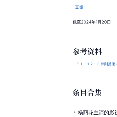
豆瓣
截至2024年1月20日
参
考
资
料
1.
1.1
1.2
1.3
薛刚反唐 
条
目
合
集
杨丽花主演的影