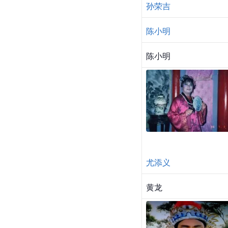
孙荣吉
陈小明
陈小明
尤添义
黄龙