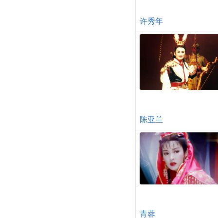
许秀年
陈亚兰
青蓉