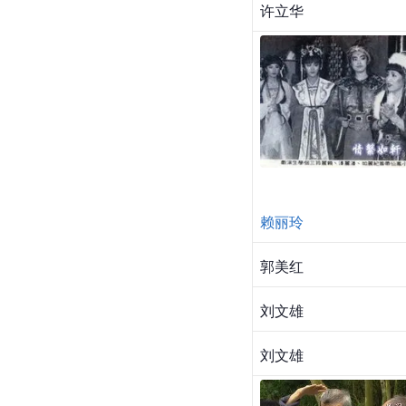
许立华
赖丽玲
郭美红
刘文雄
刘文雄