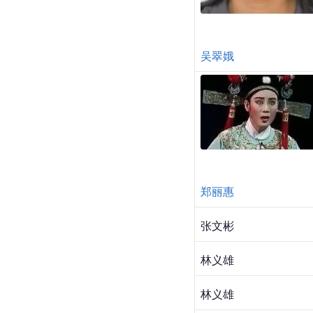
吴翠娥
郑丽惠
张文彬
林义雄
林义雄