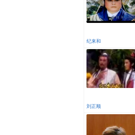
纪来和
刘正顺