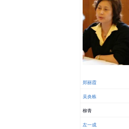
郑丽霞
吴炎栋
柳青
左一成