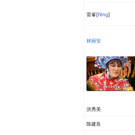
雷
峯
[
fēng
]
林丽安
洪秀美
陈建良