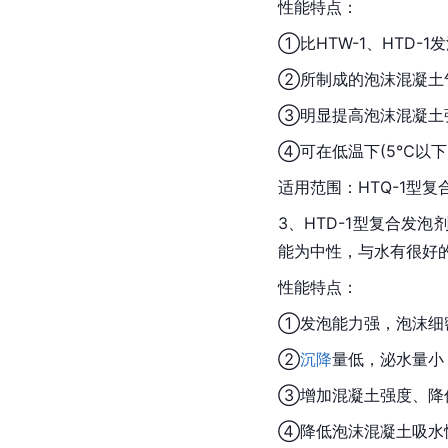
性能特点：
①比HTW-1、HTD-
②所制成的泡沫混凝土
③明显提高泡沫混凝土
④可在低温下(5℃以下
适用范围：HTQ-1型
3、HTD-1型复合
能为中性，与水有很好
性能特点：
①发泡能力强，泡沫细
②
沉降
量低，
泌水
量小
③增加混凝土强度、降
④降低泡沫混凝土
吸水