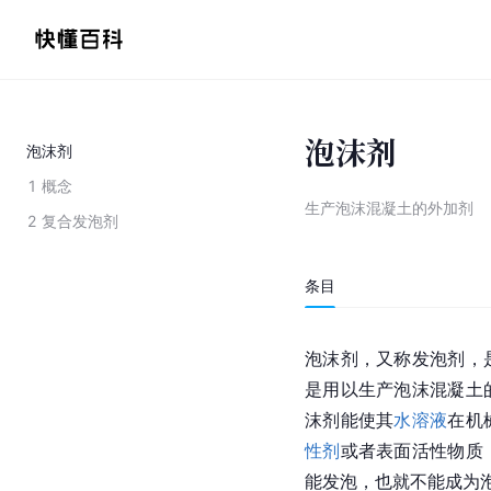
泡沫剂
泡沫剂
1
概念
生产泡沫混凝土的外加剂
2
复合发泡剂
条目
泡沫剂，又称发泡剂，
是用以生产泡沫混凝土
沫剂能使其
水溶液
在机
性剂
或者表面活性物质
能发泡，也就不能成为