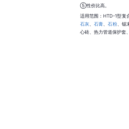
⑤
性价比
高。
适用范围：HTD-1型
石灰
、
石膏
、
石粉
、锯
心砖、热力管道保护套