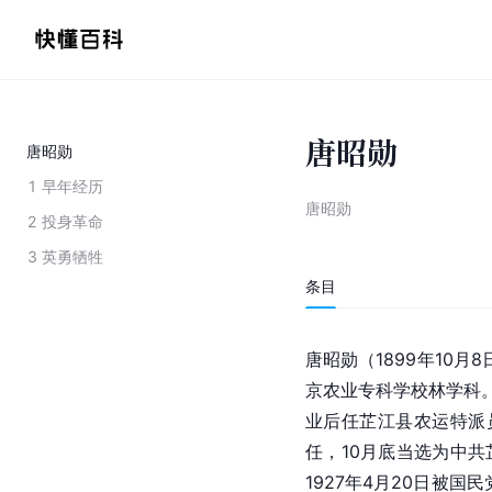
唐昭勋
唐昭勋
1
早年经历
唐昭勋
2
投身革命
3
英勇牺牲
条目
唐昭勋（1899年10月8
京农业专科学校林学科。
业后任芷江县农运特派
任，10月底当选为中共
1927年4月20日被