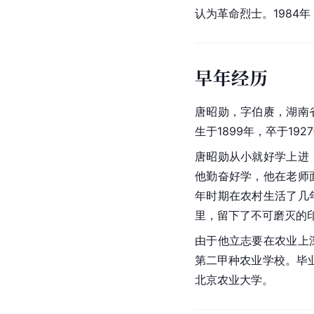
认为
革命烈士
。1984
早年经历
唐昭勋，字伯赓，湖南
生于1899年，卒于192
唐昭勋从小就好学上进
他勤奋好学，他在老师
年时期在农村生活了几
里，留下了不可磨灭的
由于他立志要在农业上
第二甲种农业学校。毕业
北京农业大学。