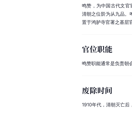
鸣赞，为中国古代文官
清朝之位阶为从九品。
置于鸿胪寺官署之基层官
官位职能
鸣赞职能通常是负责朝
废除时间
1910年代，清朝灭亡