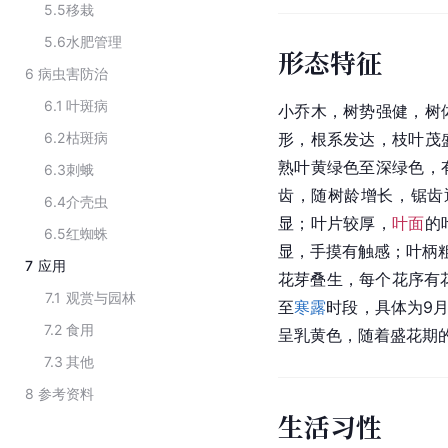
5.5
移栽
5.6
水肥管理
形态特征
6
病虫害防治
6.1
叶斑病
小乔木，树势强健，树
6.2
枯斑病
形，根系发达，枝叶茂
熟叶黄绿色至深绿色，
6.3
刺蛾
齿，随树龄增长，锯齿
6.4
介壳虫
显；叶片较厚，
叶面
的
6.5
红蜘蛛
显，手摸有触感；叶柄
7
应用
花芽叠生，每个花序有花
7.1
观赏与园林
至
寒露
时段，具体为9月
7.2
食用
呈乳黄色，随着盛花期
7.3
其他
8
参考资料
生活习性