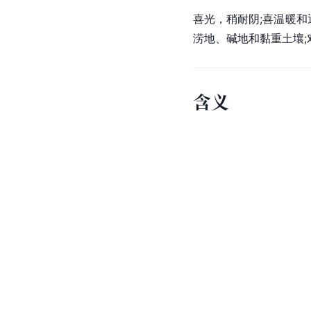
喜光，稍耐阴;喜温暖和
涝地、碱地和黏重土壤;
含义