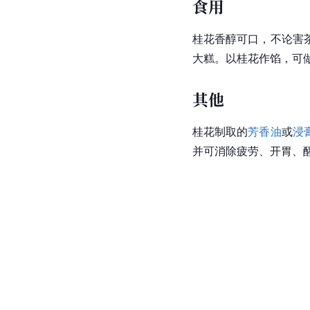
食用
桂花香醇可口，不论害
大糕。以桂花作馅，可
其他
桂花制取的
芳香油
或
浸
并可消除疲劳、开胃、