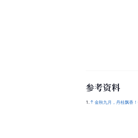
参
考
资
料
1.
金秋九月，丹桂飘香！