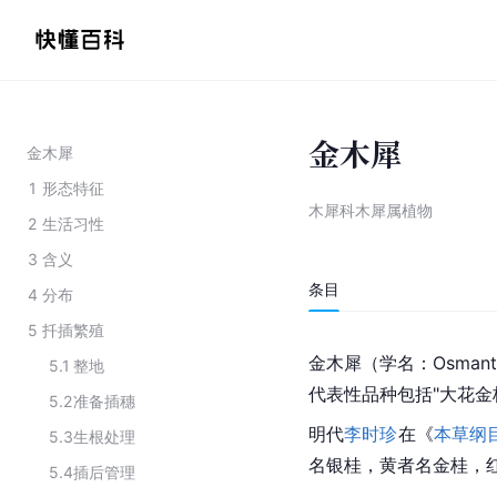
金木犀
金木犀
1
形态特征
木犀科木犀属植物
2
生活习性
3
含义
条目
4
分布
5
扦插繁殖
金木犀（学名：Osmanthu
5.1
整地
代表性品种包括"大花金桂
5.2
准备插穗
明代
李时珍
在《
本草纲
5.3
生根处理
名
银桂
，黄者名金桂，
5.4
插后管理