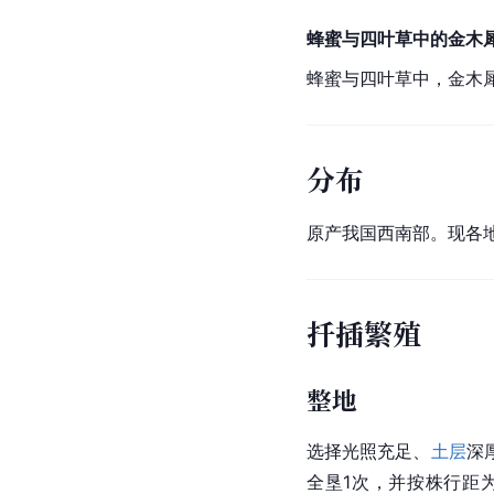
蜂蜜与四叶草中的金木
蜂蜜与四叶草中，金木
分布
原产我国西南部。现各
扦插繁殖
整地
选择光照充足、
土层
深
全垦1次，并按株行距为1