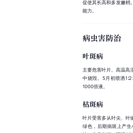
促使其长高和多发嫩梢。
能力。
病虫害防治
叶斑病
主要危害叶片。高温高
中烧毁。5月初喷洒1∶2∶
1000倍液。
枯斑病
叶片受害多从叶尖、
叶
绿色，后期病斑上产生