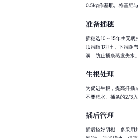
0.5kg作基肥。将基
准备插穗
插穗选10～15年生无
顶端留1对叶，下端距
润，防止
插条
蒸发失水
生根处理
为促进生根，提高扦插成活
不要积水。插条的2/3
插后管理
插后搭好阴棚，多采用封
风1次。适当浇水，但