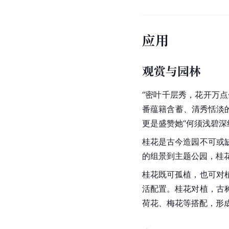
应用
观赏与园林
“密叶千层秀，花开万
番蕴籍含蓄、清秀恬淡
更是盛赞她“何须浅碧深
桂花是古今造园不可或
的组景到主题公园，桂花
桂花既可孤植，也可对
活配置。桂花对植，古
荷花、梅花等搭配，形