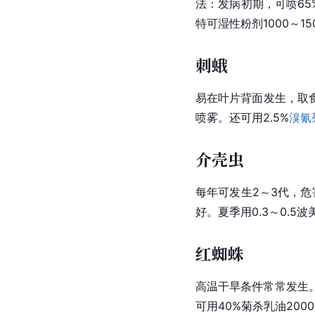
法：发病初期，可喷65
特可湿性粉剂1000～15
刺蛾
易在叶片背面发生，取
喷雾。还可用2.5%
溴氰
介壳虫
每年可发生2～3代，
好。夏季用0.3～0.5波
红蜘蛛
高温干旱条件常常发生
可用40%菊杀乳油2000