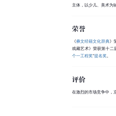
主体，以少儿、美术为
荣誉
《
彝文经籍文化辞典
》
戏藏艺术》荣获第十二
个一工程奖
”
提名奖
。
评价
在激烈的市场竞争中，