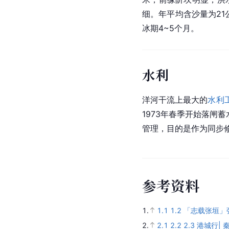
细。年平均含沙量为21
冰期4~5个月。
水利
洋河干流上最大的
水利
1973年春季开始落
管理，目的是作为同步修
参
考
资
料
1.
1.1
1.2
「志载张垣」
2.
2.1
2.2
2.3
港城行|