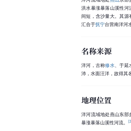
洪水暴涨暴落山溪性河
间短，含沙量大。其源
汇合于
抚宁
台营南洋河
名称来源
洋河，古称
修水
、于延
沛，水面汪洋，故得其
地理位置
洋河流域地处燕山东部
[
暴涨暴落山溪性河流。