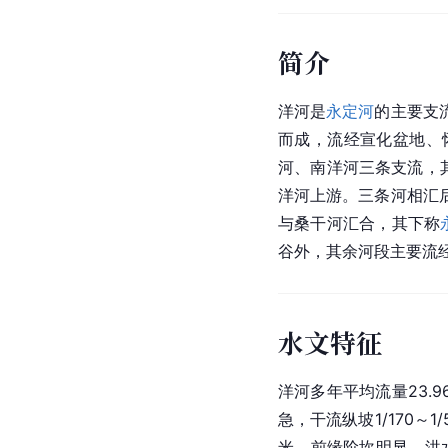
简介
洋河是
永定河
的主要支
而成，流经宣化盆地、
河、南洋河三条支流，
洋河上游。三条河相汇
与桑干河汇合，其下称
谷外，其余河段主要流
水文特征
洋河多年平均流量23.9
急，干流纵坡1/170～
米，前缘阶坎明显，洪