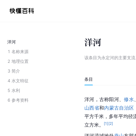
洋河
洋河
1
名称来源
该条目为
永定河的主要支流
2
地理位置
3
简介
条目
4
水文特征
5
水利
洋河，古称阳河、
修水
6
参考资料
山西省
和
内蒙古自治区
平方千米，多年平均径流
[
1
]
[
2
]
立方米。
洋河流域地处
燕山
东部