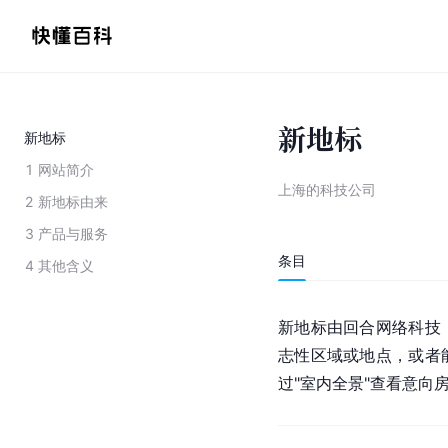
新地标
新地标
1
网站简介
上海的科技公司
2
新地标由来
3
产品与服务
条目
4
其他含义
新地标由回合网络科技
志性区域或地点，或者
过"室内全景"查看意向