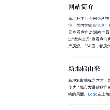
网站简介
新地标由回合网络科技
业，国内首家
商业地产
景查看意向房源的内景
过"室内全景"查看意
产房源。360度，看房
新地标由来
新地标取地标之本意：
传达了城市发展欣欣向
映的局面。
Logo
左上角