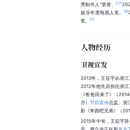
[
17
]
秀制作人”荣誉。
20
[
6
]
娱乐年度电视人奖。
[
7
]
奖。
人物经历
卫视宣发
2013年，王征宇从浙
2012年他先后担任浙
《爸爸回来了》（201
月）
节目宣传
总监、浙
影《奔跑吧兄弟》（201
2015年中旬，王征
安、龚立波正在和
东方