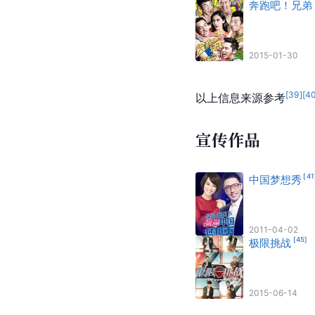
奔跑吧！兄弟
2015-01-30
[
39
]
[
4
以上信息来源参考
宣传作品
[
41
中国梦想秀
2011-04-02
[
45
]
极限挑战
2015-06-14