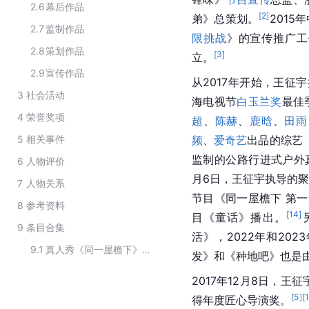
2.6
幕后作品
[
2
]
弟》总策划。
201
2.7
监制作品
限挑战
》的宣传推广工
2.8
策划作品
[
3
]
立。
2.9
宣传作品
从2017年开始，王征
3
社会活动
海电视节
白玉兰奖
最佳
4
荣誉奖项
超
、
陈赫
、
鹿晗
、
田雨
5
相关事件
频
、
爱奇艺
出品的综艺
监制的公路行进式户外
6
人物评价
月6日，王征宇执导的
7
人物关系
节目《同一屋檐下 第
8
参考资料
[
14
]
目《童话》播出。
9
条目合集
活》，2022年和20
9.1
真人秀《同一屋檐下》的演职人员
发》和《种地吧》也是
2017年12月8日，王
[
5
]
[
得年度匠心导演奖。