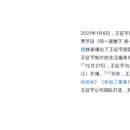
2021年1月6日，王征
秀节目《同一屋檐下 第
频
独家播出了王征宇团
王征宇制片的生活服务
[
7
]
12月27日，王征宇
[
14
]
话
》开播。
另外，王
哈哈哈
》《
幸福三重奏
王征宇公司团队打造，