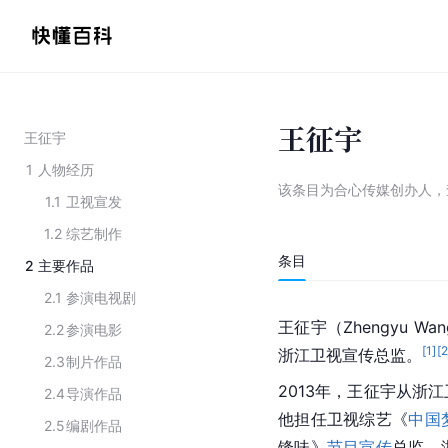
王征宇
王征宇
1
人物经历
该条目为
合心传媒创办人
，
1.1
卫视宣发
1.2
综艺制作
条目
2
主要作品
2.1
参演电视剧
王征宇（Zhengyu
2.2
参演电影
[
1
]
[
浙江卫视宣传总监。
2.3
制片作品
2013年，王征宇从浙
2.4
导演作品
他担任卫视综艺《
中国
2.5
编剧作品
锋味》
节目宣传
总监、