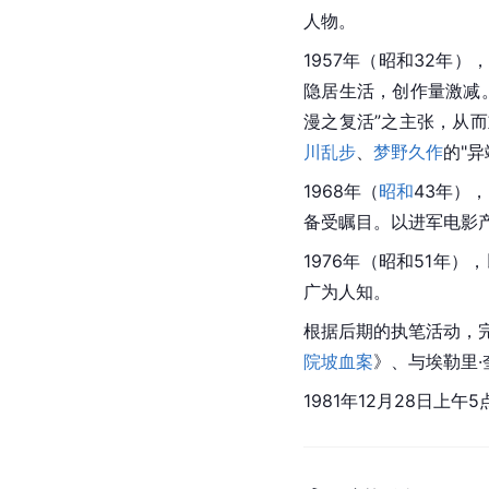
人物。
1957年（昭和32年）
隐居生活，创作量激减
漫之复活”之主张，从
川乱步
、
梦野久作
的"
1968年（
昭和
43年）
备受瞩目。以进军电影
1976年（昭和51年）
广为人知。
根据后期的执笔活动，
院坡血案
》、与埃勒里
1981年12月28日上午5