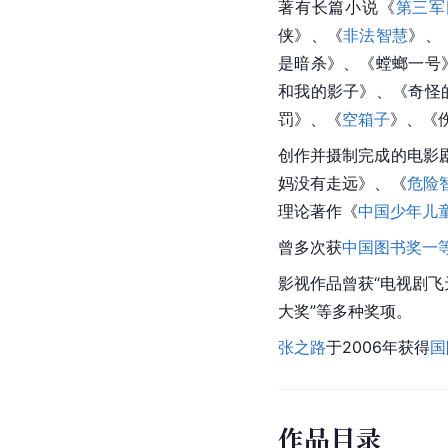
著有长篇小说《
第三军
侠》、《
非法智慧
》、
是暗杀》、《螳螂一号
和我的影子》、《奇怪
罚》、《
空箱子
》、《
创作并摄制完成的电影
妈
没有走远
》、《
危险
理论著作《
中国少年儿
曾多次获
中国图书奖
一
影视作品曾获“电视剧
飞
大奖”等多种奖项。
张之路
于2006年获得
国
作品目录