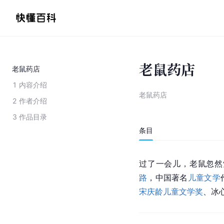
老鼠药店
老鼠药店
1
内容介绍
老鼠药店
2
作者介绍
3
作品目录
条目
过了一会儿，老鼠忽然
路
，中国著名
儿童文学
宋庆龄儿童文学奖
、
冰