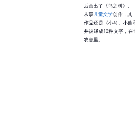
后画出了《鸟之树》、
从事
儿童文学
创作，其
作品还是《小马、小熊
并被译成16种文字，
农舍里。