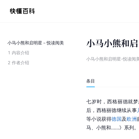
小马小熊和启
小马小熊和启明星－悦读阅美
1
内容介绍
小马小熊和启明星-悦读阅
2
作者介绍
条目
七岁时，西格丽德就梦
后，西格丽德继续从事
等小说获得
德国
及
欧洲
马、小熊和……》系列。