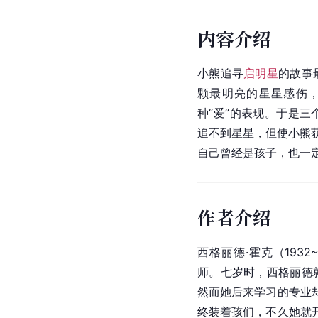
内容介绍
小熊追寻
启明星
的故事
颗最明亮的星星感伤
种“爱’’的表现。于是
追不到星星，但使小熊
自己曾经是孩子，也一
作者介绍
西格丽德·霍克（193
师。七岁时，西格丽德
然而她后来学习的专业
终装着孩们，不久她就