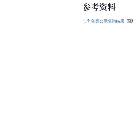
参
考
资
料
1.
备案公示查询结果
.
国