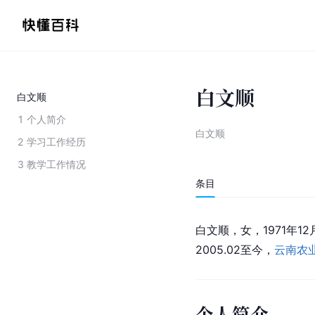
白文顺
白文顺
1
个人简介
白文顺
2
学习工作经历
3
教学工作情况
条目
白文顺，女，1971年1
2005.02至今，
云南农
个人简介