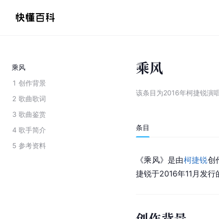
乘风
乘风
1
创作背景
该条目为
2016年柯捷锐演
2
歌曲歌词
3
歌曲鉴赏
条目
4
歌手简介
5
参考资料
《乘风》是由
柯捷锐
创
捷锐于2016年11月
创作背景