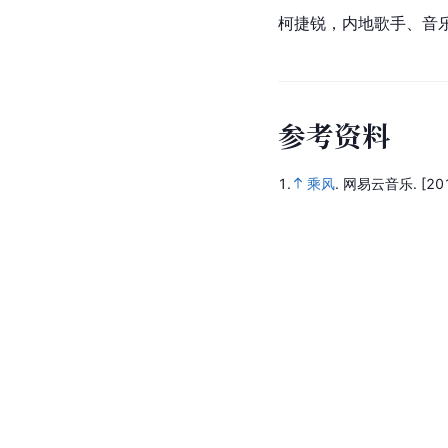
柯捷锐，内地歌手、音乐
参
考
资
料
1.
乘风
.
网易云音乐.
[20