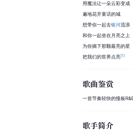
用魔法让一朵云彩变成
遍地花开童话的城
想带你一起去
银河
流浪
和你一起坐在月亮之上
为你摘下那颗最亮的星
[
1
]
把我们的世界点亮
歌曲鉴赏
一首节奏轻快的慢板R&
歌手简介