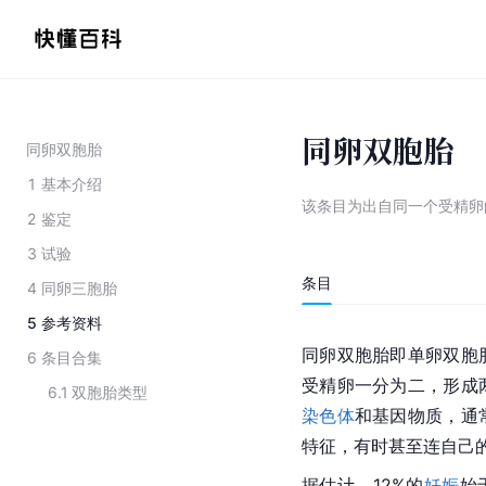
同卵双胞胎
同卵双胞胎
1
基本介绍
该条目为
出自同一个受精卵
2
鉴定
3
试验
条目
4
同卵三胞胎
5
参考资料
同卵双胞胎即单卵双胞
6
条目合集
受精卵一分为二，形成
6.1
双胞胎类型
染色体
和基因物质，通
特征，有时甚至连自己
据估计，12%的
妊娠
始