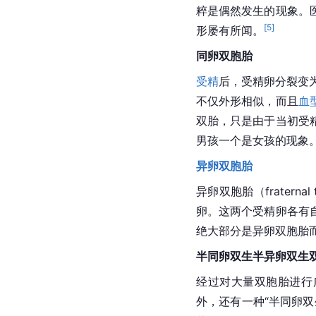
粹是偶然发生的现象。
[
5
]
形屡有所闻。
同卵双胞胎
受精
后，受精卵分裂变
不仅外形相似，而且
血
双胎，只是由于当初
受
男孩一个是女孩的现象。
异卵双胞胎
异卵双胞胎（frater
卵。这两个受精卵各有
绝大部分是异卵双胞胎
半同卵双生半异卵双生
经过对大量双胞胎进行
外，还有一种“半同卵