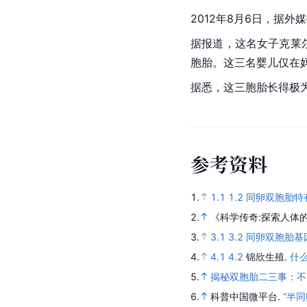
2012年8月6日，据外
据报道，这名女子克莱尔
胞胎。这三名婴儿仅在妈
据悉，这三胞胎长得极
参
考
资
料
1.
1.1
1.2
同卵双胞胎特
2.
《科学传奇:探索人体
3.
3.1
3.2
同卵双胞胎基
4.
4.1
4.2
锦欣生殖.
什
5.
揭秘双胞胎二三事：不
6.
科普中国微平台.
“半