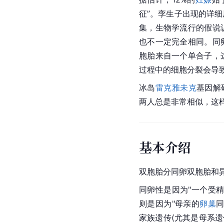
征”。孪生子出现的详
集，生物学流行的假说
也不一定完全相同。同
胞胎来自一个单合子，
过程中的细胞分裂会导
冰岛
雷克雅未克
基因解码
两人总是非常相似，这
基本介绍
双胞胎分同卵双胞胎和
同卵性是因为"一个
受
则是因为"母亲的
卵巢
家族遗传(尤其是母系