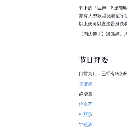
剩下的「巨声」8强随
亦有大型歌唱比赛冠军
以上便可以直接晋身决
【淘汰选手】梁皓婷、
节目评委
目前为止，已经有9位著
陈洁灵
赵增熹
伦永亮
杜丽莎
钟镇涛