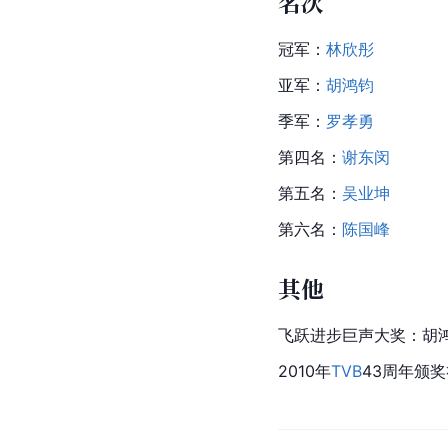
名次
冠军：
林欣彤
亚军：
胡鸿钧
季军：
罗孝勇
第四名：
谢东闵
第五名：
吴业坤
第六名：
陈国峰
其他
飞跃进步巨声大奖：胡
2010年
TVB
43周年颁