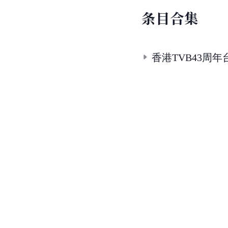
条
目
合
集
香港TVB43周