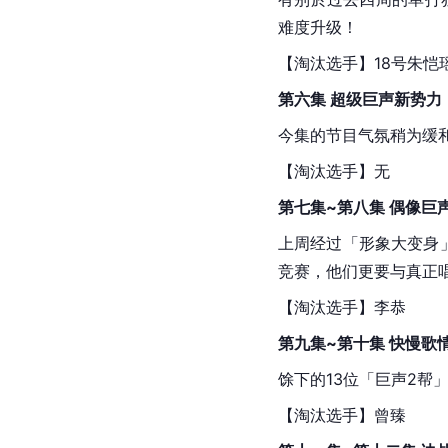
难度升级！
【淘汰选手】18号朱恺瑶
第六集 超级巨声新势力
今集的节目气氛稍为缓和
【淘汰选手】无
第七集~第八集 偶像巨声
上周经过「形象大变身
竞赛，他们更要与真正
【淘汰选手】
李恭
第九集~第十集 快慢歌情
馀下的13位「巨声2
【淘汰选手】
曾臻