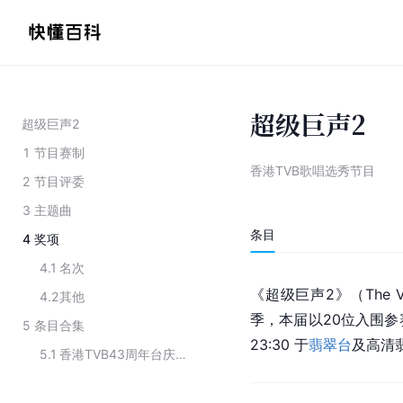
超级巨声2
超级巨声2
1
节目赛制
香港TVB歌唱选秀节目
2
节目评委
3
主题曲
条目
4
奖项
4.1
名次
《超级巨声2》（The V
4.2
其他
季，本届以20位入围参赛
5
条目合集
23:30 于
翡翠台
及高清
5.1
香港TVB43周年台庆颁奖典礼获奖名单