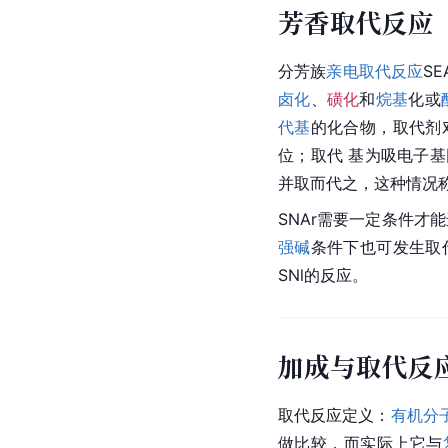
芳香取代反应
分芳族
亲电取代反应
SE
卤化
、
磺化
和
烷基
化或
代基
的化合物，取代剂
位；取代 基为吸电子
并取而代之，这种情况
SNAr需要一定条件才
强碱
条件下也可发生取
SNl的反应。
加成与取代反
取代反应定义：
有机分
做比较，而实际上它与