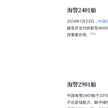
海警2401船
2014年1月23日，
中国海
建造并交付的新型400
[
10
]
挥重要作用。
海警2901船
中国海警2901船于20
不论是续航力、耐冲撞