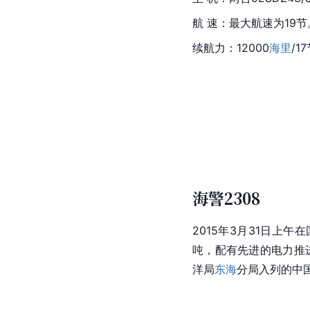
航 速：最大航速为19节
续航力：12000
海里
/
海警2308
2015年3月31日上
吨，配有先进的电力推
洋局
东海
分局入列的中国