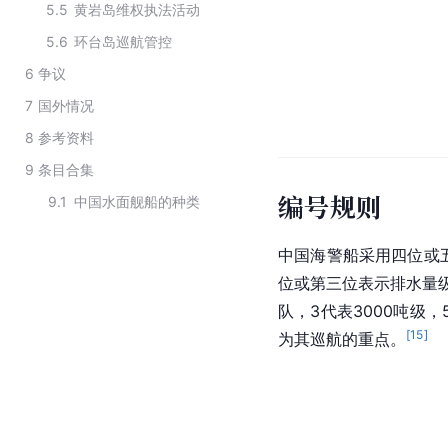
5.5
黄岩岛维权执法活动
5.6
环台岛巡航管控
6
争议
7
国外情况
8
参考资料
9
条目合集
编号规则
9.1
中国水面舰船的种类
­中国海警船采用四位或
位或第三位表示排水量
队，3代表3000吨级，
[
15
]
为其巡航的重点。