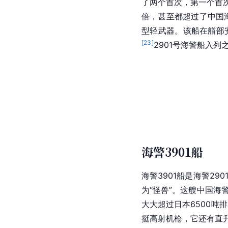
了两个首次，第一个首次
倍，甚至都超过了中国
型轻武器。该船在艏部
[
23
]
2901号海警船入列
海警3901船
海警3901船是
海警290
为“怪兽”。这艘中国海
大大超过日本6500吨
挺
高射机枪
，它还有直