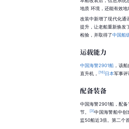
本船改装后，信息系统
地质 环境，还能有效地
改装中新增了现代化通
提升，让老船重新焕发
检验，并取得了
中国船
运载能力
中国海警2901船
，该船
[
16
]
直升机，
日本
军事评
配备装备
中国海警2901船，配备
[
3
]
节。
中国海警船中创
监50船近3倍。第二个