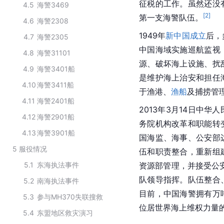
征税的工作。虽然还没
4.5
海警3469
[
2
]
第一支海警队伍。
4.6
海警2308
1949年
新中国成立
后，
4.7
海警2305
中国海域实施巡航监视
4.8
海警31101
源、破坏海上设施、扰
4.9
海警3401船
是维护海上治安和担任
4.10
海警3411船
于渔港、
渔船
及捕捞管
4.11
海警2401船
2013年3月14日中华
4.12
海警2901船
务院机构改革和职能转
4.13
海警3901船
国海监、海事、公安部
5
服役情况
伍和职责整合，重新组
5.1
东海执法事件
资源部管理，并接受公安
队领导指挥。队伍整合
5.2
南海执法事件
目前，中国海警拥有万
5.3
参与MH370失联搜救
位居世界海上维权力量
5.4
东盟地区救灾演习