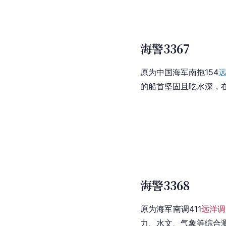
海警3367
原为中国海军南拖154
的船首坚固且吃水深，
海警3368
原为海军南调411
远洋调
力、水文、气象等综合