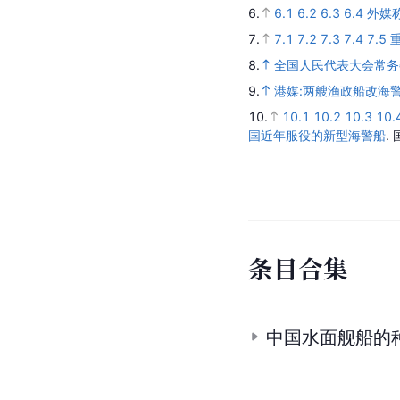
6.
6.1
6.2
6.3
6.4
外媒
7.
7.1
7.2
7.3
7.4
7.5
8.
全国人民代表大会常务
9.
港媒:两艘渔政船改海
10.
10.1
10.2
10.3
10.
国近年服役的新型海警船
.
条
目
合
集
中国水面舰船的