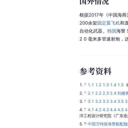
国外情况
根据2017年《中国海
200余架
固定翼飞机
和直
自动化武器。
韩国
海警 
2 0 毫米多管速射炮
参
考
资
料
1.
1.1
1.2
1.3
1.4
1.5
2.
2.1
2.2
2.3
2.4
刘建
3.
3.1
3.2
3.3
3.4
3.5
3
4.
4.1
4.2
4.3
4.4
4.5
4
洋工程设计研究院《广东造
5.
中国万吨级海警船配舰