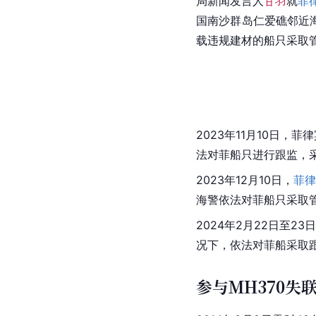
局新闻发言人
甘羽
就
菲
国南沙群岛仁爱礁邻近
载违规建材的船只采取
2023年11月10日
法对菲船只进行跟监，
2023年12月10日，
菲
海警依法对菲船只采取
2024年2月22日至2
况下，依法对菲船采取
参与MH370失