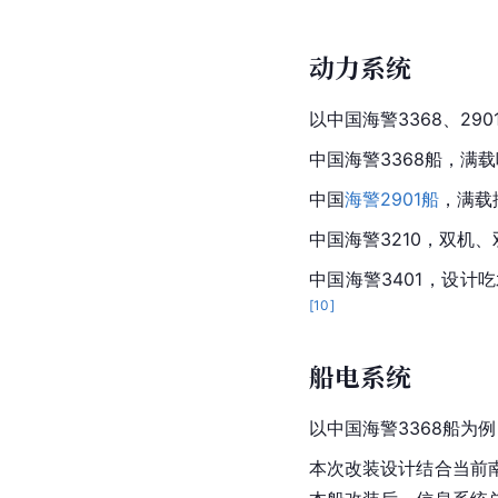
动力系统
以中国海警3368、2901
中国海警3368船，满载吃
中国
海警2901船
，满载
中国海警3210，双机、
中国海警3401，设计吃
[
10
]
船电系统
以
中国
海警3368船为例 
本次改装设计结合当前