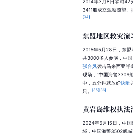
2014年3月8日零时42
3411船成立观察瞭望
[
34
]
东盟地区救灾演
2015年5月28日，
共3000多人参演，中
强台风
袭击
马来西亚
半
现场，“中国海警330
中，五分钟就放好
快艇
[
35
]
[
36
]
只。
黄岩岛维权执法
2024年5月15日，
域，中国海警3502舰