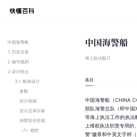
中国海警船
中国海警船
1
历史沿革
海上执法船只
2
编号规则
3
设计特点
条目
3.1
船体设计
参数
中国海警船（CHINA 
设计依据
部队海警总队（即中国
设计总体目标
等海上执法工作的执法
保障安全性能
上维权执法职责专用的
（1）稳性
警”徽章和中英文字样（C