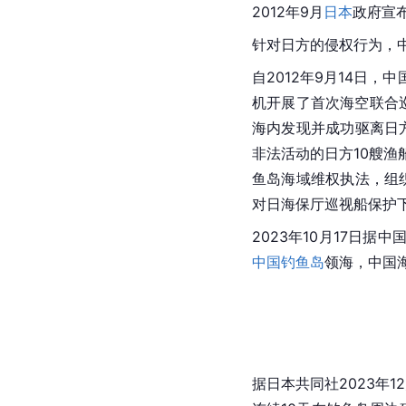
2012年9月
日本
政府宣
针对日方的侵权行为，
自2012年9月14日，
机开展了首次海空联合
海内发现并成功驱离日
非法活动的日方10艘渔
鱼岛海域维权执法，组
对日海保厅巡视船保护下
2023年10月17日
中国钓鱼岛
领海，中国
据日本共同社2023年