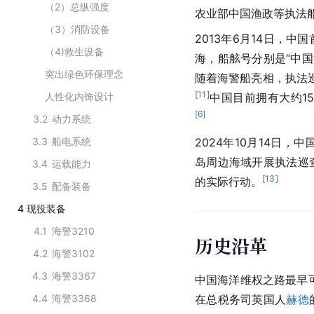
（2）总纵强度
农业部中国渔政等执法
（3）消防设备
2013年6月14日，中
（4)救生设备
海，船舷号分别是“中国海
突出绿色环保理念
随着海警船亮相，执法
[
11
]
人性化内饰设计
中国目前拥有大约1
[
6
]
3.2
动力系统
3.3
船电系统
2024年10月14日，中
岛周边海域开展执法巡
3.4
运载能力
[
13
]
的实际行动。
3.5
配备装备
4
现役装备
4.1
海警3210
历史沿革
4.2
海警3102
4.3
海警3367
中国海洋维权之路最早可
4.4
海警3368
在总税务司英国人
赫德