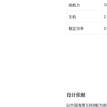
续航力
7
主机
2
额定功率
2
设计依据
以
中国
海警3368船为例