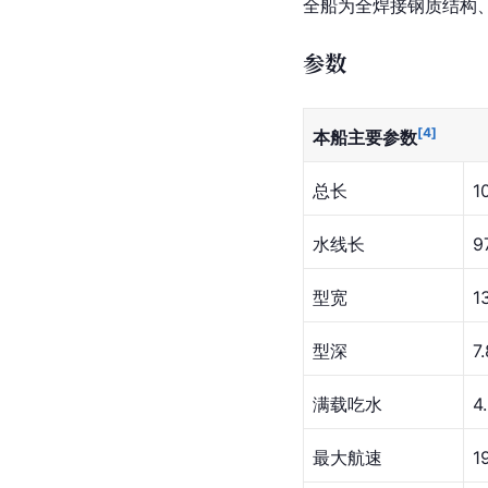
全船为全焊接钢质结构
参数
[
4
]
本船主要参数
总长
1
水线长
9
型宽
1
型深 
7
满载吃水
4
最大航速
1