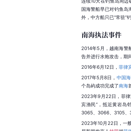
连续10天在钓鱼岛周边
国海警船早已对钓鱼岛
外，中方船只已“常驻”
南海执法事件
2014年5月，越南海
告并进行
水炮
攻击，期
2016年6月12日，
菲律
2017年5月8日，
中国海
个岛屿成功完成了
南海
2023年9月22日，
菲律
宾渔民”，抵近
黄岩岛
3065、3066、3105
2023年10月22日