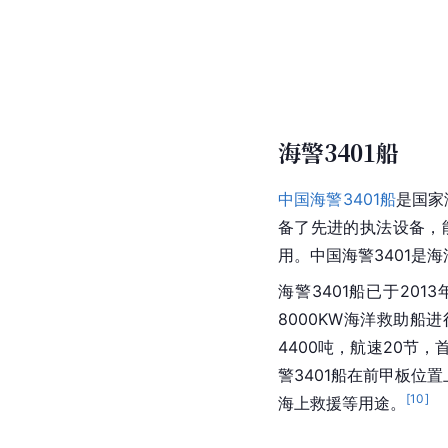
海警3401船
中国海警3401船
是国家
备了先进的执法设备，
用。中国海警3401是
海警3401船已于20
8000KW海洋救助船进
4400吨，航速20节，
警3401船在前甲板位
[
10
]
海上救援等用途。