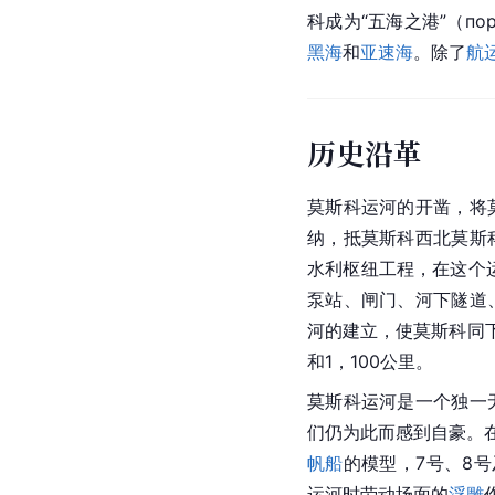
科
成为“五海之港”（пор
黑海
和
亚速海
。除了
航
历史沿革
莫斯科
运河的开凿，将
纳，抵莫斯科西北莫斯
水利枢纽工程，在这个
泵站、闸门、河下隧道
河的建立，使莫斯科同
和1，100公里。
莫斯科运河是一个独一
们仍为此而感到自豪。
帆船
的模型，7号、8
运河时劳动场面的
浮雕