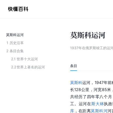
莫斯科运河
莫斯科运河
1
历史沿革
1937年在俄罗斯竣工的运
2
条目合集
2.1
世界十大运河
条目
2.2
世界上著名的运河
莫斯科
运河，1947年前
长128公里，河宽85
共经历了四年零八个月，
工。运河在
斯大林
执政
库
，在距离
莫斯科河
河