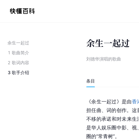
余生一起过
余生一起过
1
歌曲简介
刘德华演唱的歌曲
2
歌词内容
3
歌手介绍
条目
《余生一起过》是由
香
担任曲、词的创作。这
不移的承诺和对未来生活
是华人娱乐圈中影、视
圈的“常青树”。