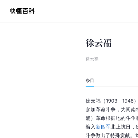
徐云福
徐云福
条目
徐云福（1903－1948
参加革命斗争，为闽南
浦
）革命根据地的斗争
编入
新四军
北上抗日，
斗争做出了特殊贡献。1