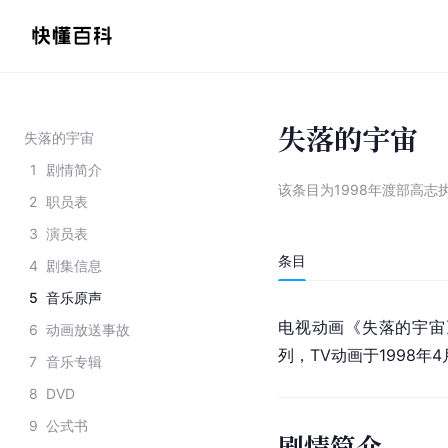
失落的宇宙
失落的宇宙
1
剧情简介
该条目为
1998年渡部高志
2
职员表
3
演员表
条目
4
剧集信息
5
音乐原声
电视动画《失落的宇宙》
6
动画放送事故
列，TV动画于1998年4
7
音乐专辑
8
DVD
9
公式书
剧情简介