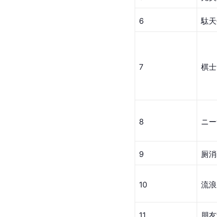
6
駄天
7
棋士
8
ニー
9
厕消
10
流浪
11
朋友