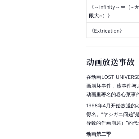
《～infinity～∞（~
限大~）》
《Extrication》
动画放送事故
在动画LOST UNI
画崩坏事件，该事件与后
动画里著名的卷心菜事
1998年4月开始放送
得名。“ヤシガニ问题”
导致的作画崩坏）”的代
动画第二季