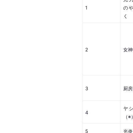
1
の
く
2
女神
3
厨房
ヤ
4
（※
5
光炎