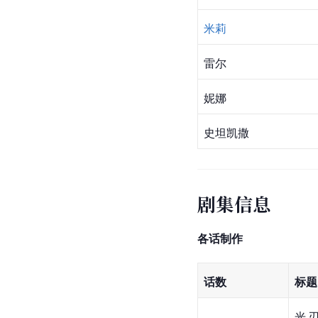
米莉
雷尔
妮娜
史坦
凯撒
剧集信息
各话制作
话数
标题
光