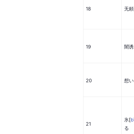
18
无
頼
19
闇诱
20
想い
氷
[
b
21
る