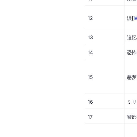
12
涙
[
l
13
追忆
14
恐怖
15
悪梦
16
ミリ
17
警部