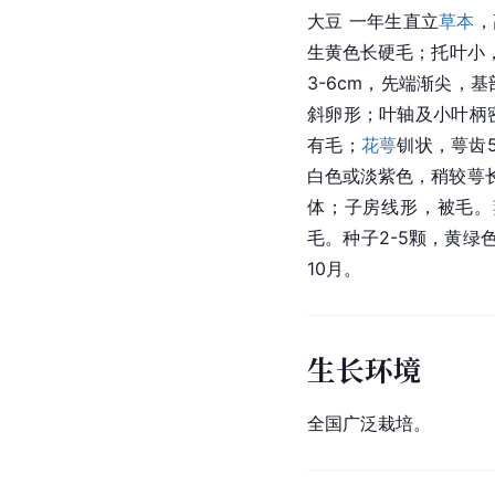
大豆 一年生直立
草本
，
生黄色长硬毛；托叶小
3-6cm，先端渐尖，
斜卵形；叶轴及小叶柄
有毛；
花萼
钏状，萼齿
白色或淡紫色，稍较萼
体；子房线形，被毛。
毛。种子2-5颗，黄绿
10月。
生长环境
全国广泛栽培。