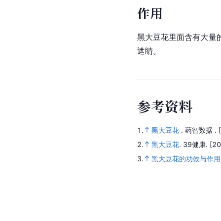
作用
黑大豆花里面含有大量
遮睛。
参
考
资
料
1.
黑大豆花
.
药智数据 .
2.
黑大豆花
.
39健康.
[20
3.
黑大豆花的功效与作用