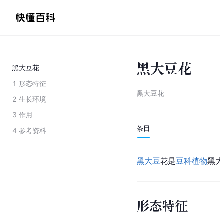
黑大豆花
黑大豆花
1
形态特征
黑大豆花
2
生长环境
3
作用
条目
4
参考资料
黑大豆
花是
豆科植物
黑
形态特征