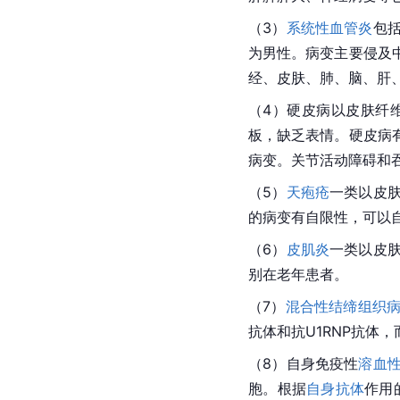
（3）
系统性血管炎
包
为男性。病变主要侵及
经、皮肤、肺、脑、肝
（4）硬皮病以皮肤纤
板，缺乏表情。硬皮病
病变。关节活动障碍和
（5）
天疱疮
一类以皮
的病变有
自限性
，可以
（6）
皮肌炎
一类以皮
别在老年患者。
（7）
混合性结缔组织
抗体和抗U1RNP抗体
（8）自身免疫性
溶血
胞。根据
自身抗体
作用