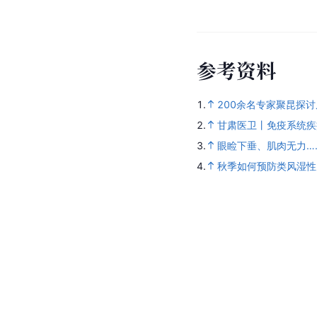
参
考
资
料
1.
200余名专家聚昆探
2.
甘肃医卫丨免疫系统疾
3.
眼睑下垂、肌肉无力…
4.
秋季如何预防类风湿性