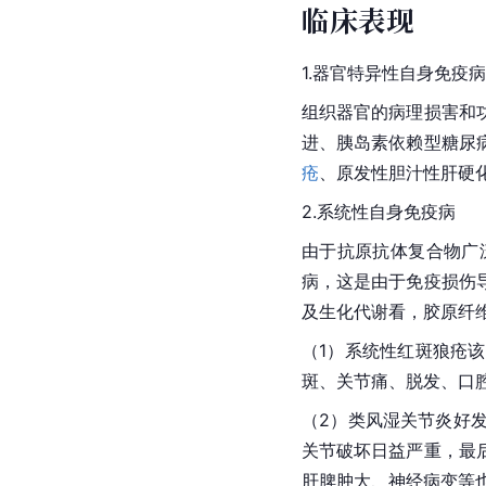
临床表现
1.器官特异性自身免疫病
组织器官的病理损害和
进、胰岛素依赖型糖尿
疮
、原发性胆汁性肝硬
2.系统性自身免疫病
由于抗原抗体
复合物
广
病
，这是由于免疫损伤
及生化代谢看，胶原纤
（1）
系统性红斑狼疮
该
斑、关节痛、
脱发
、口
（2）类风湿关节炎好
关节破坏日益严重，最
肝脾肿大、神经病变等