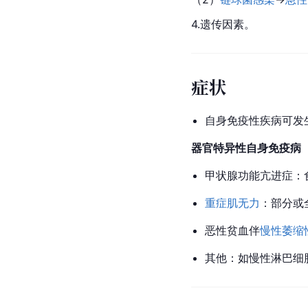
4.遗传因素。
症状
自身免疫性疾病可发
器官特异性自身免疫病
甲状腺功能亢进症：
重症肌无力
：部分或
恶性贫血伴
慢性萎缩
其他：如慢性淋巴细