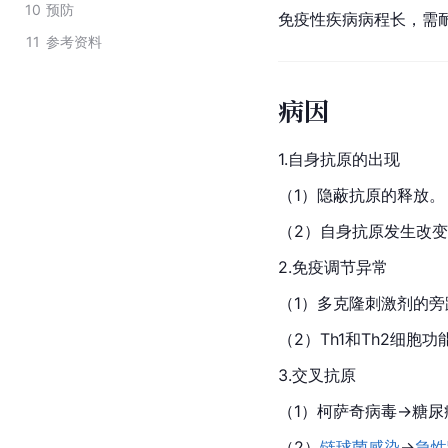
10
预防
免疫性疾病
病程
长，需
11
参考资料
病因
1.自身抗原的出现
（1）隐蔽抗原的释放。
（2）自身抗原发生改
2.免疫调节异常
（1）多
克隆
刺激剂的旁
（2）Th1和Th2
细胞
功
3.交叉抗原
（1）
柯萨奇病毒
→
糖尿
（2）
链球菌感染
→
急性