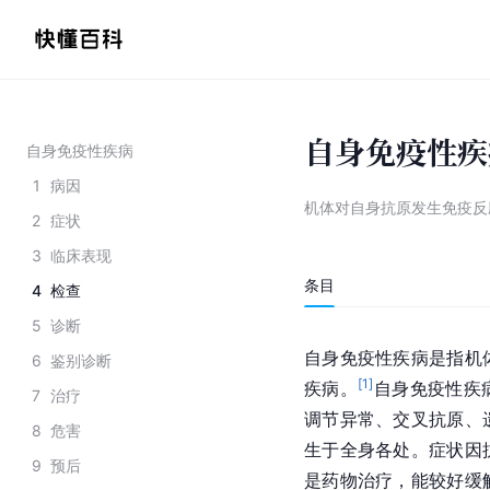
自身免疫性疾
自身免疫性疾病
1
病因
机体对自身抗原发生免疫反
2
症状
3
临床表现
条目
4
检查
5
诊断
自身免疫性疾病是指机
6
鉴别诊断
[
1
]
疾病。
自身免疫性疾
7
治疗
调节异常、交叉抗原、
8
危害
生于全身各处。症状因
9
预后
是药物治疗，能较好缓