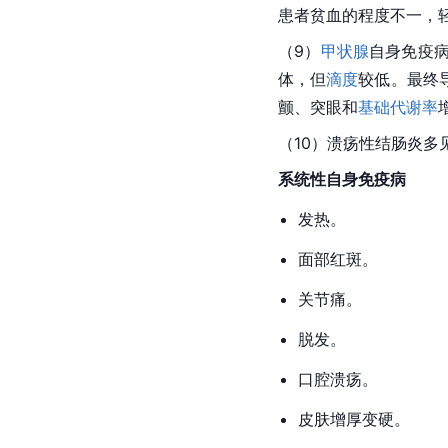
患者贫血的程度不一，
（9）
甲状腺
自身免疫
体，但
滴度
较低。最终
颤、突眼和
基础代谢率
（10）溃疡性结肠炎多
系统性自身免疫病
发热。
面部红斑。
关节痛。
脱发。
口腔溃疡。
皮肤增厚变硬。