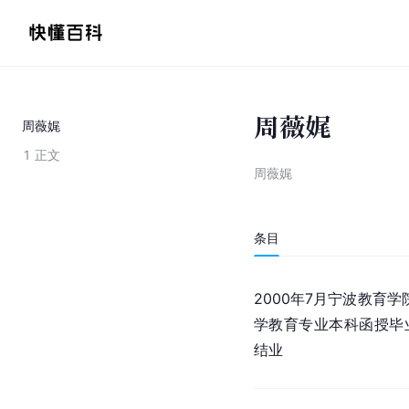
周薇娓
周薇娓
1
正文
周薇娓
条目
2000年7月宁波教育
学教育专业本科函授毕业 
结业