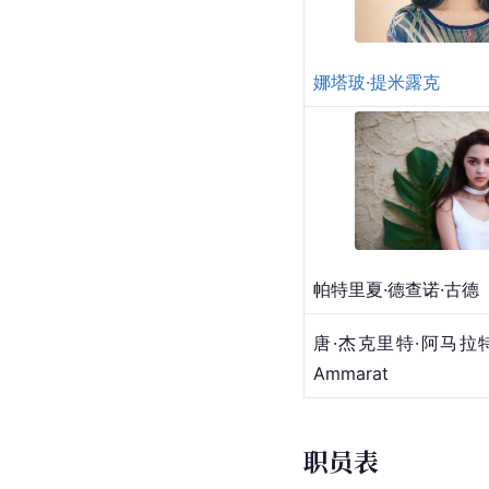
娜塔玻·提米露克
帕特里夏·德查诺·古德
唐·杰克里特·阿马拉特 To
Ammarat
职员表