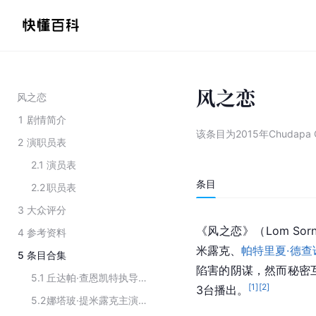
风之恋
风之恋
1
剧情简介
该条目为
2015年Chudapa
2
演职员表
2.1
演员表
条目
2.2
职员表
3
大众评分
《风之恋》（Lom So
4
参考资料
米露克、
帕特里夏·德查
5
条目合集
陷害的阴谋，然而秘密互
5.1
丘达帕·查恩凯特执导的作品
[
1
]
[
2
]
3台播出。
5.2
娜塔玻·提米露克主演的影视作品