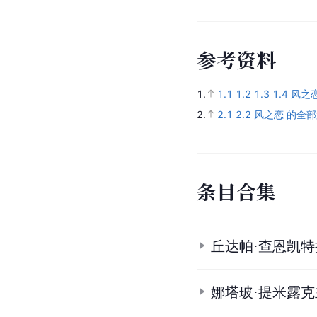
参
考
资
料
1.
1.1
1.2
1.3
1.4
风之恋
2.
2.1
2.2
风之恋 的全
条
目
合
集
丘达帕·查恩凯
娜塔玻·提米露