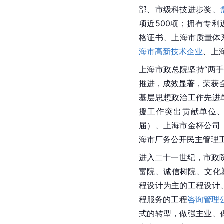
部、市级科技进步奖、
项近500项；拥有专利
格证书、上海市质量体系审
海市高新技术企业
、上
上海市政总院坚持“两
推进，成效显著，荣获全
基层思想政治工作先进
援工作突出贡献单位
届）、上海市
金杯
公司
海市厂务公开民主管理
进入二十一世纪，市政
富院、诚信树院、文化
程设计为主的工程设计
程服务的工程
咨询管理
式的转型，做强主业、