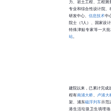
力、岩土工程、工程测
专业和综合性设计院、
研发中心、
信息技术
中
院士
（1人）、国家设
特殊津贴专家等一大批
站
。
建院以来，已累计完成近
程有
南浦大桥
、
卢浦大
架、浦东
磁浮列车
示范
港生活垃圾卫生填埋场