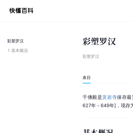
彩塑罗汉
彩塑罗汉
1
基本概况
彩塑罗汉
条目
千佛殿是
灵岩寺
保存最
627年－649年]，现
基本概况