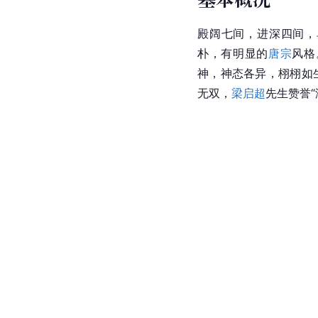
殿阔七间，进深四间，
朴，有明显的
唐宗
风格
神，神态各异，栩栩如
无双，
梁启超
先生赞誉“