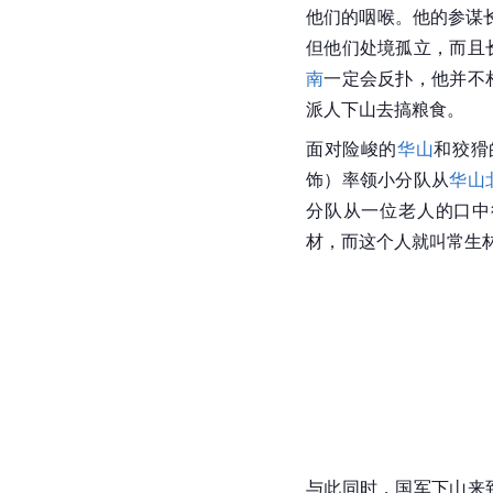
他们的咽喉。他的参谋
但他们处境孤立，而且
南
一定会反扑，他并不
派人下山去搞粮食。
面对险峻的
华山
和狡猾
饰）率领小分队从
华山
分队从一位老人的口中
材，而这个人就叫常生
与此同时，国军下山来