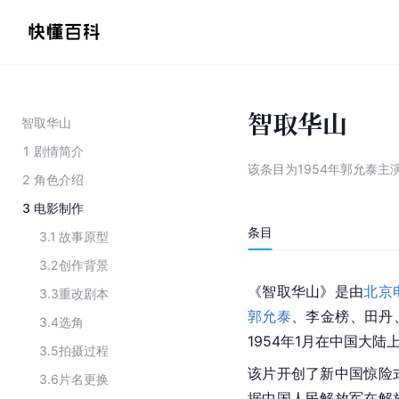
智取华山
智取华山
1
剧情简介
该条目为
1954年郭允泰主
2
角色介绍
3
电影制作
条目
3.1
故事原型
3.2
创作背景
《智取华山》是由
北京
3.3
重改剧本
郭允泰
、李金榜、田丹
3.4
选角
1954年1月在中国大陆
3.5
拍摄过程
该片开创了新中国惊险
3.6
片名更换
据中国人民解放军在解