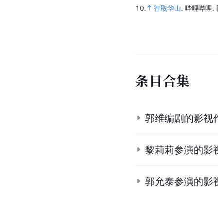
10.
智取华山
.
哔哩哔哩.
条
目
合
集
郭维编剧的影视
黎莉莉参演的影
郭允泰参演的影