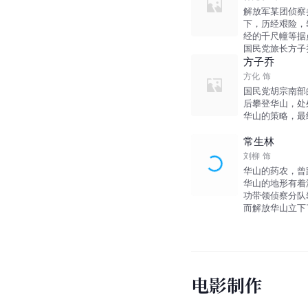
解放军某团侦察
下，历经艰险，
经的千尺幢等据
国民党旅长方子
方子乔
方化
饰
国民党胡宗南部
后攀登华山，处
华山的策略，最
常生林
刘柳
饰
华山的药农，曾
华山的地形有着
功带领侦察分队
而解放华山立下
电影制作