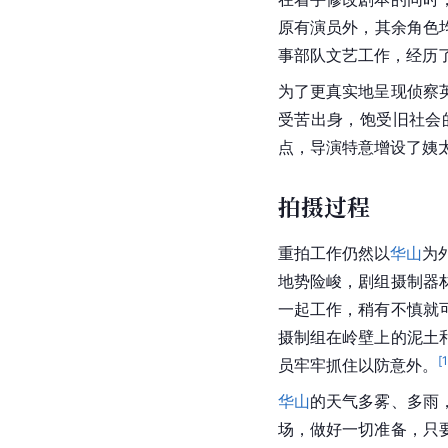
原有演员外，其余角色
事部队文艺工作，经历
为了更真实地呈现侦察
受苦出身，饱受旧社会
点，导演特意增设了姨
拍摄过程
重拍工作仍然以
华山
为
地势险峻，剧组摄制器
一起工作，稍有不慎就
摄制组在岭壁上的泥土
[
员牢牢抓住以防意外。
华山
的天气多雾、多雨
场，做好一切准备，只