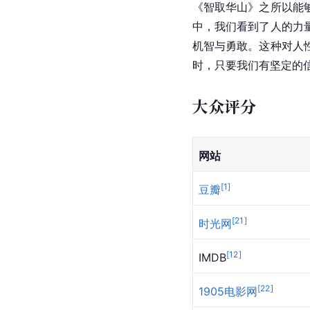
《智取华山》之所以能
中，我们看到了人的力
机智与勇敢。这种对人
时，只要我们有坚定的
大众评分
网站
[
1
]
豆瓣
[
21
]
时光网
[
12
]
IMDB
[
22
]
1905电影网