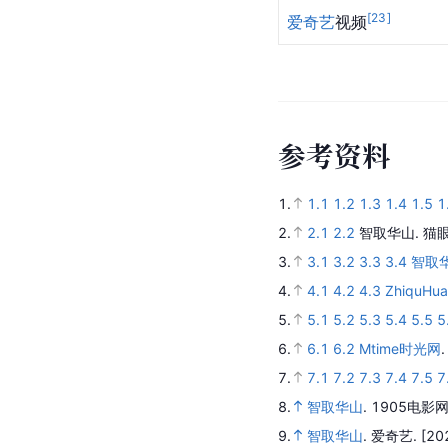
[
23
]
爱奇艺
视频
参
考
资
料
1.
1.1
1.2
1.3
1.4
1.5
1
2.
2.1
2.2
智取华山
.
猫
3.
3.1
3.2
3.3
3.4
智取
4.
4.1
4.2
4.3
ZhiquHua
5.
5.1
5.2
5.3
5.4
5.5
5
6.
6.1
6.2
Mtime时光网
7.
7.1
7.2
7.3
7.4
7.5
7
8.
智取华山
.
1905电影网
9.
智取华山
.
爱奇艺.
[20