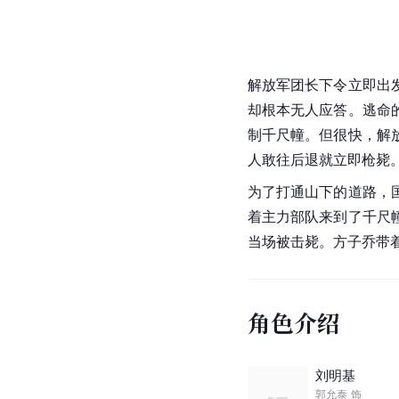
解放军团长下令立即出
却根本无人应答。逃命
制千尺幢。但很快，解
人敢往后退就立即枪毙
为了打通山下的道路，
着主力部队来到了千尺
当场被击毙。方子乔带
角色介绍
刘明基
郭允泰
饰