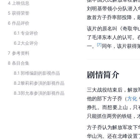
4
上映信息
刘明基带领小分队潜入
5
获得荣誉
敌首方子乔率部投降，
6
作品评价
该片的原名叫《奇取华
6.1
专业评价
了毛泽东本人的认可。在
6.2
大众评分
[
7
]
一。
同年，该片获得
7
参考资料
8
条目合集
剧情简介
8.1
郭维编剧的影视作品
8.2
黎莉莉参演的影视作品
三大战役结束后，解放
8.3
郭允泰参演的影视作品
他的部下方子乔（
方化
挣扎。而想要上山，只
只能抓住两旁的铁链，
方子乔认为解放军攻下
华山沟。还在
北峰
设置