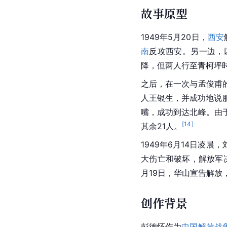
故事原型
1949年5月20日，
西安
南
反攻西安。另一边，
降，但两人行至青柯坪
之后，在一次与孟俊甫
人王银生，并成功地说
嘴，成功到达
北峰
。由
[
14
]
其余21人。
1949年6月14日凌
大伤亡和破坏，解放军决
月19日，
华山
宣告解放
创作背景
彭德怀作为
中国解放战