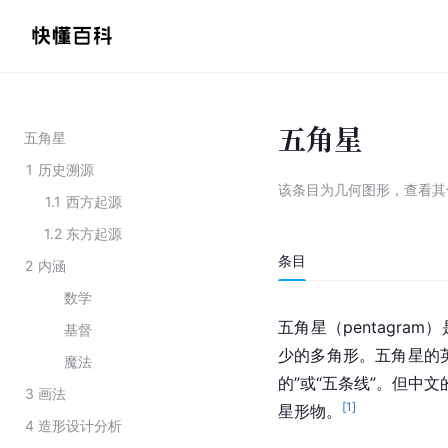
五角星
五角星
1
历史溯源
该条目为
几何图形
，
查看
其
1.1
西方起源
1.2
东方起源
条目
2
内涵
数学
五角星（pentagr
基督
少的多角形。五角星的英文
魔法
的”或“五条线”。但中
3
画法
[
1
]
星形物。
4
造形设计分析