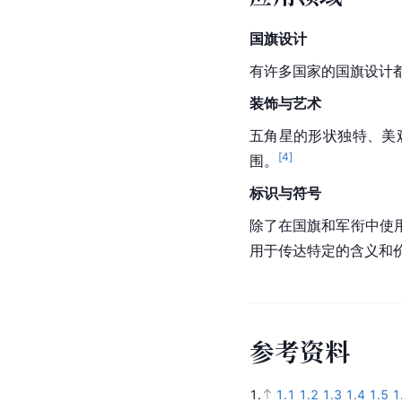
国旗设计
有许多国家的国旗设计
装饰与艺术
五角星的形状独特、美
[
4
]
围。
标识与符号
除了在国旗和军衔中使
用于传达特定的含义和
参
考
资
料
1.
1.1
1.2
1.3
1.4
1.5
1