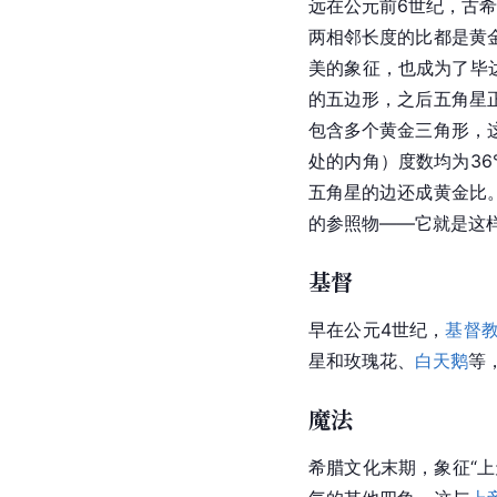
远在公元前6世纪，古
两相邻长度的比都是黄
美的象征，也成为了毕
的五边形，之后五角星
包含多个黄金三角形，
处的内角）度数均为3
五角星的边还成黄金比
的参照物——它就是这
基督
早在公元4世纪，
基督
星和玫瑰花、
白天鹅
等
魔法
希腊文化末期，象征“