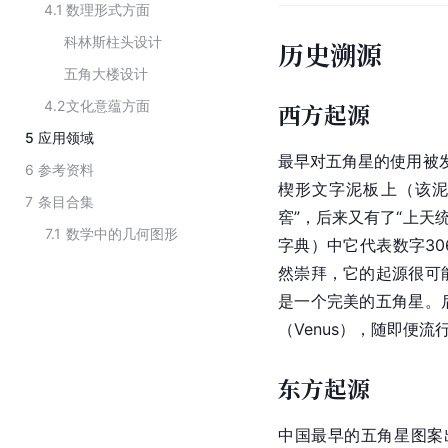
4.1
数理形式方面
科林斯柱头设计
历史溯源
五角大楼设计
4.2
文化意蕴方面
西方起源
5
应用领域
最早对五角星的使用被发
6
参考资料
楔形文字泥板上（该
7
条目合集
窖”，后来又有了“上天
7.1
数学中的几何图形
字典）中它代表数字3
然崇拜，它的起源很可
是一个完美的五角星。
（Venus），随即便流
东方起源
中国最早的五角星图案