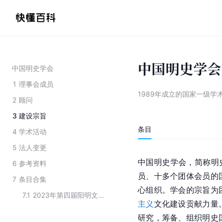
中国明史学会
中国明史学会
1
理事会成员
1989年成立的国家一级学
2
顾问
3
建设宗旨
条目
4
学术活动
5
法人变更
中国明史学会，简称明史
6
参考资料
员、十多个团体会员的
7
条目合集
心组织。学会的宗旨为
7.1
2023年第四届阳明文化国际论坛的主办方
主义
文化建设贡献力量
研究，筹备、组织明史