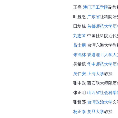
王熹 
澳门理工学院
副教
叶显恩 
广东省
社科院研
田培栋 
首都师范大学历
刘志琴
 中国社科院近代
吕士朋
 台湾东海大学教
朱鸿林
香港理工大学人
吴量恺 
华中师范大学历
吴仁安
上海大学
教授
张中政 西安联大师院历
张正明 
山西省社会科学
张哲郎 
台湾政治大学
文
杨正泰
复旦大学
教授