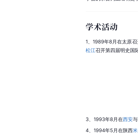
学术活动
1、1989年8月在
太原
召
松江
召开第四届明史国
3、1993年8月在
西安
与
4、1994年5月在陕西
米