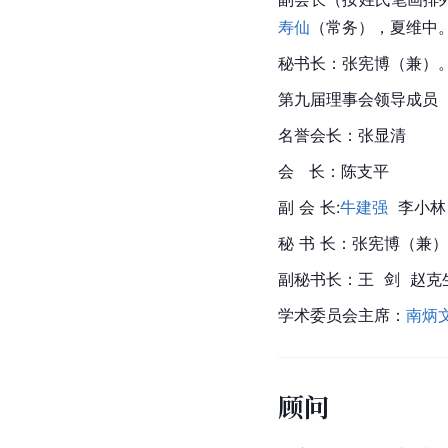
寿仙
（常务），夏维中
秘书长：张宪博（兼）
第九届理事会领导成员
名誉会长：张显清  
会   长：陈支平 
副 会 长:
牛建强
  李小林
秘 书 长：张宪博（兼）
副秘书长：王  剑  赵克生 
学术委员会主席：
南炳
顾问