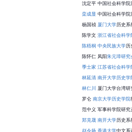
沈定平 中国社会科学院
栾成显
 中国社会科学
杨国祯 
厦门大学
历史系
陈学文 
浙江省社会科学
陈梧桐
中央民族大学
历
陈怀仁 凤阳
朱元璋研究
季士家
江苏省社会科学
林延清
南开大学历史学
林仁川
 厦门大学台湾研
罗仑 
南京大学历史学院
范中义 军事科学院研究
郑克晟
南开大学
历史系
赵令扬
香港大学
中文系