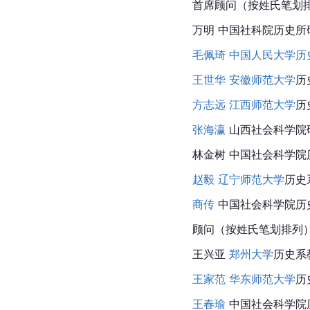
首席顾问（按姓氏笔划
万明 中国社科院历史所
毛佩琦
中国人民大学历
王世华
安徽师范大学
历
方志远
江西师范大学
历
张海瀛
 山西社会科学院
林金树 中国社会科学院
赵毅
辽宁师范大学
历史
商传
 中国社会科学院历
顾问（按姓氏笔划排列
王兴亚 
郑州大学
历史系
王家范
华东师范大学
历
王春瑜
 中国社会科学