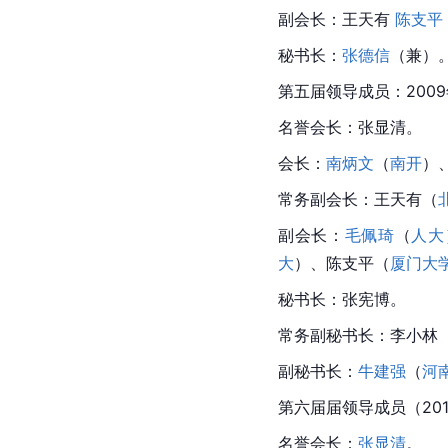
副会长：王天有 
陈支平
秘书长：
张德信
（兼）
第五届领导成员：2009
名誉会长：张显清。
会长：
南炳文
（
南开
）
常务副会长：王天有（
副会长：
毛佩琦
（
人大
大
）、陈支平（
厦门大
秘书长：张宪博。
常务副秘书长：李小林
副秘书长：
牛建强
（
河
第六届届领导成员（20
名誉会长：
张显清
。