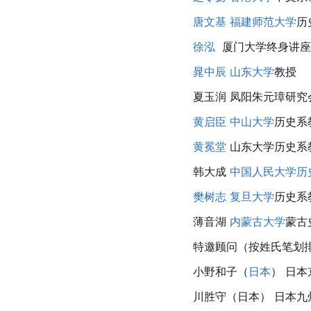
唐文基
福建师范大学
历
徐泓
  厦门大学终身讲
晁中辰
山东大学
教授
夏玉润 凤阳朱元璋研究
黄启臣
中山大学
历史系
黄冕堂
 山东大学历史系
韩大成 
中国人民大学历
樊树志
复旦大学
历史系
薄音湖 
内蒙古大学
蒙古
特邀顾问（按姓氏笔划排
小野和子（
日本
） 日
川胜守（日本） 日本九