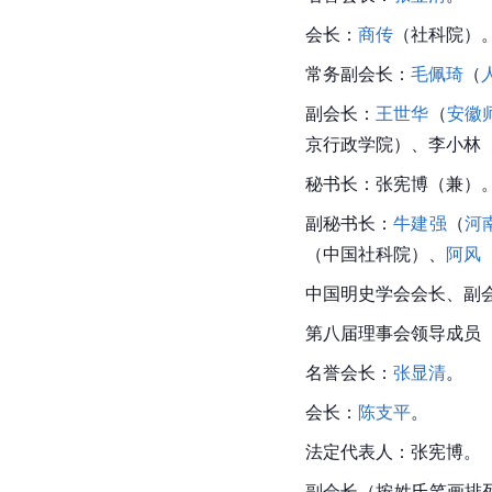
会长：
商传
（社科院）
常务副会长：
毛佩琦
（
副会长：
王世华
（
安徽
京行政学院）、李小林
秘书长：张宪博（兼）
副秘书长：
牛建强
（
河
（中国社科院）、
阿风
中国明史学会会长、副
第八届理事会领导成员
名誉会长：
张显清
。
会长：
陈支平
。
法定代表人：张宪博。
副会长（按姓氏笔画排