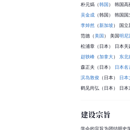
朴元熇（
韩国
） 韩国
吴金成
（韩国） 韩国
李焯然
（
新加坡
） 国
范德（
美国
） 美国
明尼
松浦章（日本） 日本关
赵轶峰
（
加拿大
） 
东北
森正夫（日本） 
日本名
滨岛敦俊
（日本） 
日本
鹤见尚弘（日本） 日本
建设宗旨
学会的宗旨为团结明史