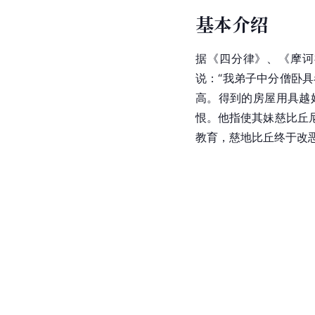
基本介绍
据《四分律》、《摩诃
说：“我弟子中分僧卧
高。得到的房屋用具越
恨。他指使其妹慈比丘
教育，慈地比丘终于改