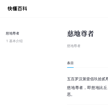
慈地尊者
慈地尊者
1
基本介绍
慈地尊者
条目
五百罗汉第壹佰玖拾贰
慈地尊者，即
慈地比丘
恶。