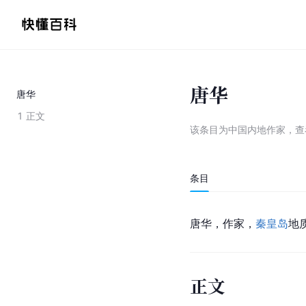
唐华
唐华
1
正文
该条目为
中国内地作家
，
查
条目
唐华，作家，
秦皇岛
地
正文