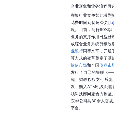
企业形象和业务流程再造
在银行业竞争如此激烈
花费时间到犄角旮
旯
[
lá
境。目前，商行90%
业务的支撑作用日益显
成综合业务系统升级改
业银行
同等水平，开通
算方式的变革奠定了基
拆借市场
和全国
债券市
发行了自己的银联卡—
统、财政授权支付系统
发，购入ATM机及配
领科技部同志合力攻坚
东华公司共30余人奋
平台。