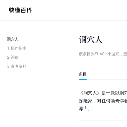
洞穴人
洞穴人
1
操作指南
该条目为
FLASH小游戏
，
2
评价
3
参考资料
条目
《洞穴人》是一款以洞
探险家，对任何新奇事
[
1
]
界
。